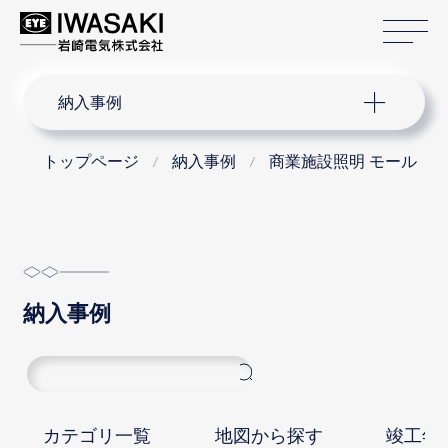
サ
サイト内検索
納入事例
トップページ
納入事例
商業施設照明 モール
納入事例
カテゴリ一覧
地図から探す
竣工年