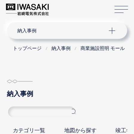
サ
サイト内検索
納入事例
トップページ
納入事例
商業施設照明 モール
納入事例
カテゴリ一覧
地図から探す
竣工年