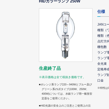
HIDカラーランプ 250W
仕様
JANコ
種類（
種類（
点灯方
梱包数
ランプ
ランプ
全光束
生産終了品
定格寿
ランプ
※表示価格は全て税抜き価格です。
口金
■オレンジ系ランプ220～940Wとブルー及び
※特性は
グリーン系のLEタイプ(100W、250W、
400W)については、水銀ランプ用一般形安
定器をご使用ください。
■HID光源の安全上のご注意とご使用上の注