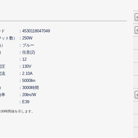
ード
4530118047049
ワット数）
250W
色）
ブルー
向
任意(2)
12
電圧
130V
電流
2.10A
5000ℓm
命
3000時間
効率
20ℓm/W
E39
100時間値を示します。