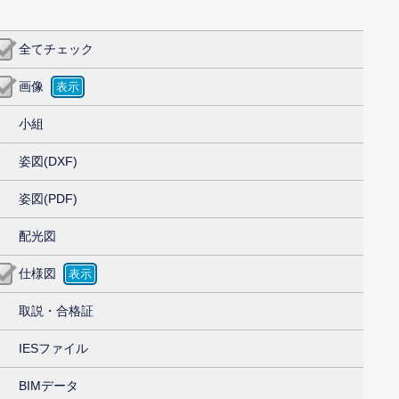
全てチェック
画像
小組
姿図(DXF)
姿図(PDF)
配光図
仕様図
取説・合格証
IESファイル
BIMデータ