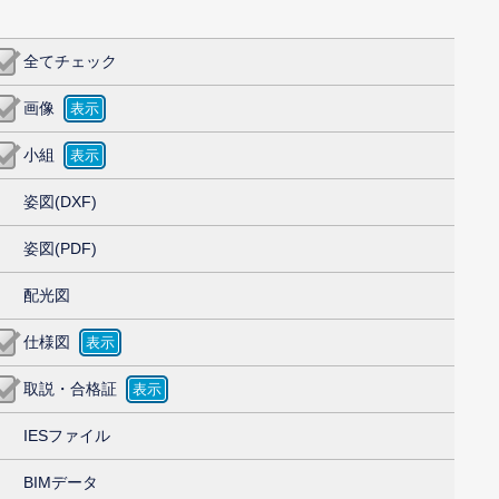
全てチェック
画像
小組
姿図(DXF)
姿図(PDF)
配光図
仕様図
取説・合格証
IESファイル
BIMデータ