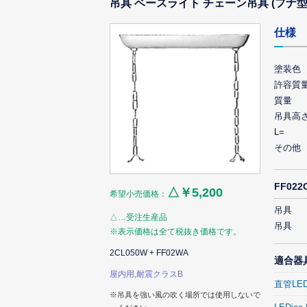
吊具 ベースライト チェーン吊具 (フナ型
仕様
塗装色
許容質量
質量
吊具高
L=
その他
FF02
△￥5,200
希望小売価格：
吊具
△…受注生産品
吊具
※表示価格は全て税抜き価格です。
2CL050W + FF02WA
適合器
屋内用,耐震クラスB
直管LE
※吊具を強い風の吹く場所では使用しないで