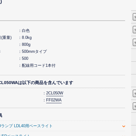
)
白色
(重量)
8.0kg
800g
さ
500mmタイプ
500
配線用コード1本付
2CL050WAは以下の商品を含んでいます
2CL050W
FF02WA
具
Dランプ LDL40用ベースライト