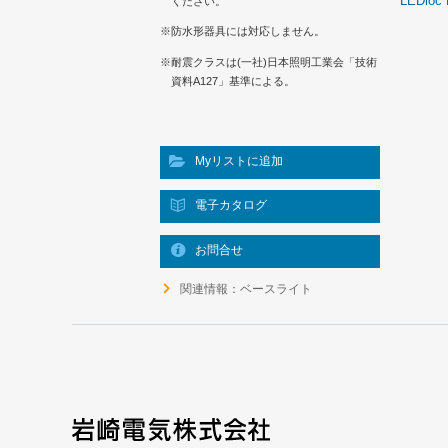
LEDio
ください。
※防水形器具には対応しません。
※耐震クラスは(一社)日本照明工業会「技術
資料A127」基準による。
Myリストに追加
電子カタログ
お問合せ
関連情報：ベースライト