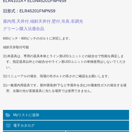
ELR4101A + ELUN45201FNPNS9
旧形式：ELR45201FNPNS9
屋内用,天井付,傾斜天井付,壁付,吊具,非調光
グリーン購入法適合品
600ピッチ・800ピッチのボルトに対応します。
傾斜天井取付可能
注)本器具は、専用の器具本体とライン形LEDユニットとの組合せで性能を満足しま
す。指定器具以外との組合せやライン形LEDユニットの単独使用はしないでくださ
い。
注)リニューアルの場合、現場の吊ボルトの長さのご確認をお願いします。
注)一般屋内用器具です。屋外環境(軒下など半屋外を含む)や腐食性ガスの発生する場
所、太陽の光が直接器具に当たる場所では使用できません。
Myリストに追加
電子カタログ