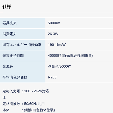
仕様
器具光束
5000ℓm
消費電力
26.3W
固有エネルギー消費効率
190.1ℓm/W
光束維持時間
40000時間(光束維持率85％)
光源色
昼白色(5000K)
平均演色評価数
Ra83
定格入力電
100～242V対応
圧
定格周波数
50/60Hz共用
本体
鋼板(白色粉体塗装)