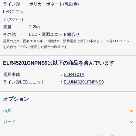
ライン形
ポリカーボネート(乳白色)
LEDユニッ
ト(カバー)
質量
2.2kg
その他
LED・電源ユニット組合せ
器具の光束・固有エネルギー消費効率・消費電力は以下の本体とライン形LEDユニット
を組合せて200Vで使用した場合の数値です。
ELR45201GNPNS9は以下の商品を含んでいます
器具本体
ELR4101A
ライン形LEDユニット
ELUN45201FNPNS9
オプション
吊具
ガード