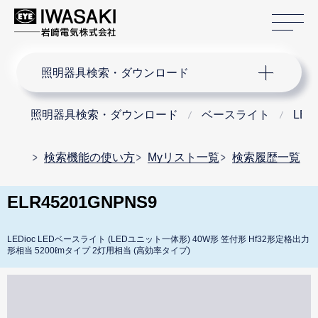
サ
サイト内検索
照明器具検索・ダウンロード
照明器具検索・ダウンロード
ベースライト
LE
検索機能の使い方
Myリスト一覧
検索履歴一覧
ELR45201GNPNS9
LEDioc LEDベースライト (LEDユニット一体形) 40W形 笠付形 Hf32形定格出力
形相当 5200ℓmタイプ 2灯用相当 (高効率タイプ)