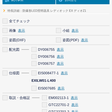
特長詳細：防爆形LED照明器具 レディオック EX ディオZ1
全てチェック
画像
小組
姿図(DXF)
姿図(PDF)
配光図
DY006755
DY006756
DY006757
仕様図
EIS008477-1
EXILW01-L400
EIS007685
取説・合格証
EM002113-1
GTC22701-2
GTC22702-2