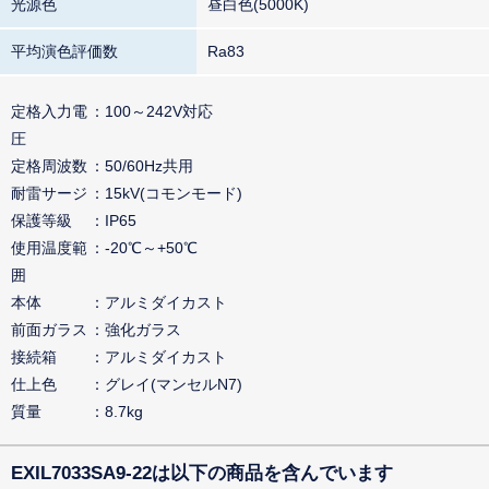
光源色
昼白色(5000K)
平均演色評価数
Ra83
定格入力電
100～242V対応
圧
定格周波数
50/60Hz共用
耐雷サージ
15kV(コモンモード)
保護等級
IP65
使用温度範
-20℃～+50℃
囲
本体
アルミダイカスト
前面ガラス
強化ガラス
接続箱
アルミダイカスト
仕上色
グレイ(マンセルN7)
質量
8.7kg
EXIL7033SA9-22は以下の商品を含んでいます