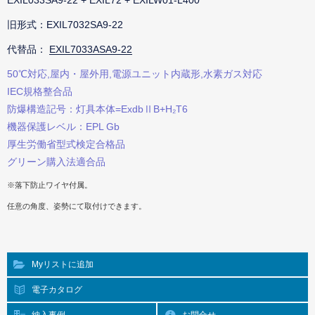
EXIL033SA9-22 + EXIL72 + EXILW01-L400
旧形式：EXIL7032SA9-22
代替品：
EXIL7033ASA9-22
50℃対応,屋内・屋外用,電源ユニット内蔵形,水素ガス対応
IEC規格整合品
防爆構造記号：灯具本体=ExdbⅡB+H₂T6
機器保護レベル：EPL Gb
厚生労働省型式検定合格品
グリーン購入法適合品
※落下防止ワイヤ付属。
任意の角度、姿勢にて取付けできます。
Myリストに追加
電子カタログ
納入事例
お問合せ