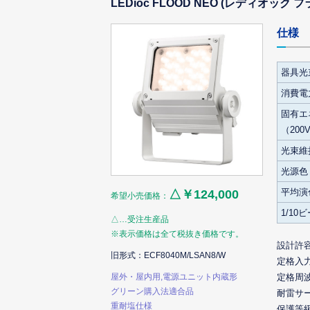
LEDioc FLOOD NEO (レディオック
仕様
器具光
消費電力
固有エ
（200
光束維
光源色
平均演
△￥124,000
希望小売価格：
1/10
△…受注生産品
※表示価格は全て税抜き価格です。
設計許
旧形式：ECF8040M/LSAN8/W
定格入
屋外・屋内用,電源ユニット内蔵形
定格周
グリーン購入法適合品
耐雷サ
重耐塩仕様
保護等