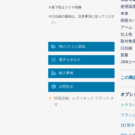
使用温
※落下防止ワイヤ同梱
本体
※口出線の接続は、注意事項に従ってくださ
前面カ
い。
アーム
仕上色
取付角
Myリストに追加
口出線
質量
電子カタログ
JANコ
納入事例
この商
お問合せ
オプシ
特長詳細：レディオック フラッド ネ
オ
トラス
フラン
1灯用