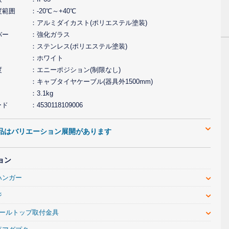
度範囲
-20℃～+40℃
アルミダイカスト(ポリエステル塗装)
バー
強化ガラス
ステンレス(ポリエステル塗装)
ホワイト
度
エニーポジション(制限なし)
キャブタイヤケーブル(器具外1500mm)
3.1kg
ード
4530118109006
品はバリエーション展開があります
ョン
ハンガー
ジ
ポールトップ取付金具