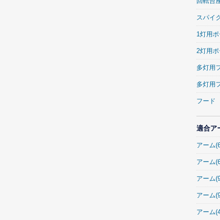
回転台
スパイ
1灯用
2灯用
多灯用
多灯用
フード
適合ア
アーム(6
アーム(
アーム(
アーム(9
アーム(