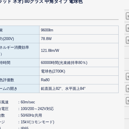
 フラッド ネオ) 80クラス 中角タイプ 電球色
束
9600ℓm
(200V)
78.8W
ネルギー消費効率
121.8ℓm/W
V）
持時間
60000時間(光束維持率80％)
電球色(2700K)
色評価数
Ra80
ビームの開き
鉛直面上82°、水平面上84°
容風速
60m/sec
力電圧
100/200～242V対応
波数
50/60Hz共用
ージ
15kV(コモンモード)
級
IP65