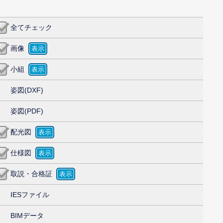
全てチェック
画像
小組
姿図(DXF)
姿図(PDF)
配光図
仕様図
取説・合格証
IESファイル
BIMデータ