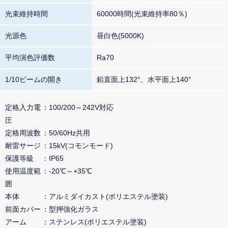
光束維持時間
60000時間(光束維持率80％)
光源色
昼白色(5000K)
平均演色評価数
Ra70
1/10ビームの開き
鉛直面上132°、水平面上140°
定格入力電
100/200～242V対応
圧
定格周波数
50/60Hz共用
耐雷サージ
15kV(コモンモード)
保護等級
IP65
使用温度範
-20℃～+35℃
囲
本体
アルミダイカスト(ポリエステル塗装)
前面カバー
型押強化ガラス
アーム
ステンレス(ポリエステル塗装)