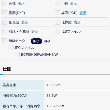
画像
小組
姿図(DXF)
姿図(PDF)
配光図
仕様図
取説・合格証
IESファイル
BIMデータ
IFC
RFA
IFCファイル
ECF8040SW/NSAN8/W
仕様
器具光束
13000ℓm
消費電力(200V)
86.5W
固有エネルギー消費効率
150.2ℓm/W