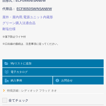
旧形式：ECF0995N/SAN8/W
代替品：
ECF8050SW/NSAN8/W
屋外・屋内用,電源ユニット内蔵形
グリーン購入法適合品
耐塩仕様
※落下防止ワイヤ付
※口出線の接続は、注意事項に従ってください。
Myリストに追加
電子カタログ
納入事例
お問合せ
特長詳細：レディオック フラッド ネオ
全てチェック