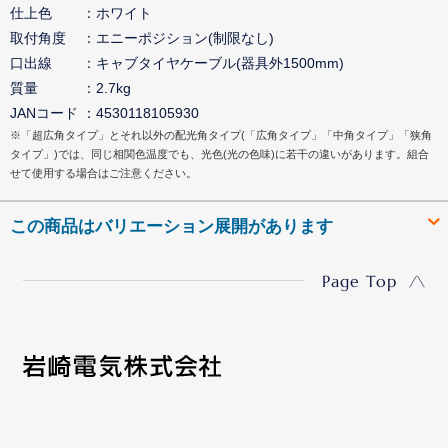
仕上色
ホワイト
取付角度
エニーポジション(制限なし)
口出線
キャブタイヤケーブル(器具外1500mm)
質量
2.7kg
JANコード
4530118105930
※「超広角タイプ」とそれ以外の配光角タイプ(「広角タイプ」「中角タイプ」「狭角
タイプ」)では、同じ相関色温度でも、光色(光の色味)に若干の違いがあります。組合
せて使用する場合はご注意ください。
この商品はバリエーション展開があります
Page Top