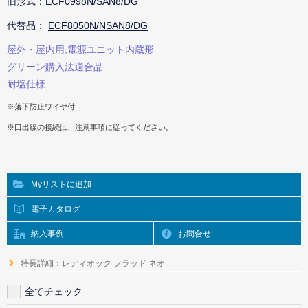
旧形式：ECF0998N/SAN8/DG
代替品：
ECF8050N/NSAN8/DG
屋外・屋内用,電源ユニット内蔵形
グリーン購入法適合品
耐塩仕様
※落下防止ワイヤ付
※口出線の接続は、注意事項に従ってください。
Myリストに追加
電子カタログ
納入事例
お問合せ
特長詳細：レディオック フラッド ネオ
全てチェック