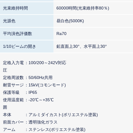
光束維持時間
60000時間(光束維持率80％)
光源色
昼白色(5000K)
平均演色評価数
Ra70
1/10ビームの開き
鉛直面上30°、水平面上30°
定格入力電
100/200～242V対応
圧
定格周波数
50/60Hz共用
耐雷サージ
15kV(コモンモード)
保護等級
IP65
使用温度範
-20℃～+35℃
囲
本体
アルミダイカスト(ポリエステル塗装)
前面カバー
透明強化ガラス
アーム
ステンレス(ポリエステル塗装)