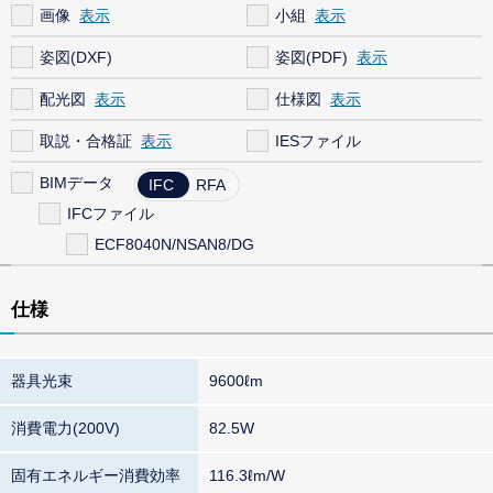
画像
小組
姿図(DXF)
姿図(PDF)
配光図
仕様図
取説・合格証
IESファイル
BIMデータ
IFC
RFA
IFCファイル
ECF8040N/NSAN8/DG
仕様
器具光束
9600ℓm
消費電力(200V)
82.5W
固有エネルギー消費効率
116.3ℓm/W