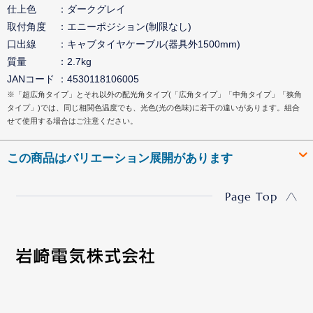
仕上色
ダークグレイ
取付角度
エニーポジション(制限なし)
口出線
キャブタイヤケーブル(器具外1500mm)
質量
2.7kg
JANコード
4530118106005
※「超広角タイプ」とそれ以外の配光角タイプ(「広角タイプ」「中角タイプ」「狭角
タイプ」)では、同じ相関色温度でも、光色(光の色味)に若干の違いがあります。組合
せて使用する場合はご注意ください。
この商品はバリエーション展開があります
Page Top