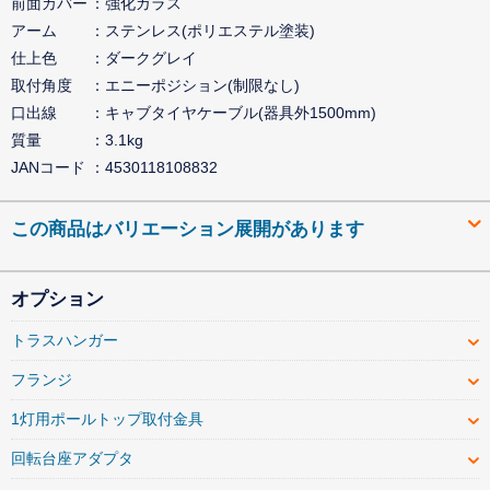
前面カバー
強化ガラス
アーム
ステンレス(ポリエステル塗装)
仕上色
ダークグレイ
取付角度
エニーポジション(制限なし)
口出線
キャブタイヤケーブル(器具外1500mm)
質量
3.1kg
JANコード
4530118108832
この商品はバリエーション展開があります
オプション
トラスハンガー
フランジ
1灯用ポールトップ取付金具
回転台座アダプタ