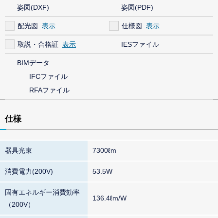
姿図(DXF)
姿図(PDF)
配光図
仕様図
取説・合格証
IESファイル
BIMデータ
IFCファイル
RFAファイル
仕様
器具光束
7300ℓm
消費電力(200V)
53.5W
固有エネルギー消費効率
136.4ℓm/W
（200V）