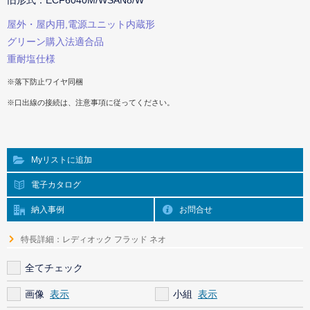
旧形式：ECF6040M/WSAN8/W
屋外・屋内用,電源ユニット内蔵形
グリーン購入法適合品
重耐塩仕様
※落下防止ワイヤ同梱
※口出線の接続は、注意事項に従ってください。
Myリストに追加
電子カタログ
納入事例
お問合せ
特長詳細：レディオック フラッド ネオ
全てチェック
画像
小組