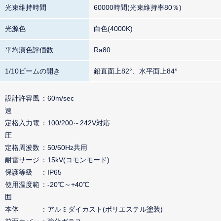
光束維持時間
60000時間(光束維持率80％)
光源色
白色(4000K)
平均演色評価数
Ra80
1/10ビームの開き
鉛直面上82°、水平面上84°
設計許容風
60m/sec
速
定格入力電
100/200～242V対応
圧
定格周波数
50/60Hz共用
耐雷サージ
15kV(コモンモード)
保護等級
IP65
使用温度範
-20℃～+40℃
囲
本体
アルミダイカスト(ポリエステル塗装)