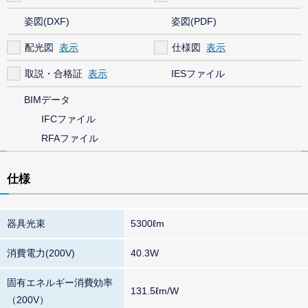
姿図(DXF)
姿図(PDF)
配光図
仕様図
取説・合格証
IESファイル
BIMデータ
IFCファイル
RFAファイル
仕様
器具光束
5300ℓm
消費電力(200V)
40.3W
固有エネルギー消費効率
131.5ℓm/W
（200V）