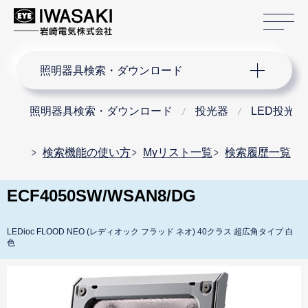
サ
サイト内検索
照明器具検索・ダウンロード
照明器具検索・ダウンロード
投光器
LED投光器
検索機能の使い方
Myリスト一覧
検索履歴一覧
ECF4050SW/WSAN8/DG
LEDioc FLOOD NEO (レディオック フラッド ネオ) 40クラス 超広角タイプ 白
色