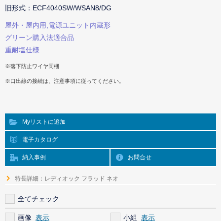
旧形式：ECF4040SW/WSAN8/DG
屋外・屋内用,電源ユニット内蔵形
グリーン購入法適合品
重耐塩仕様
※落下防止ワイヤ同梱
※口出線の接続は、注意事項に従ってください。
Myリストに追加
電子カタログ
納入事例
お問合せ
特長詳細：レディオック フラッド ネオ
全てチェック
画像
小組