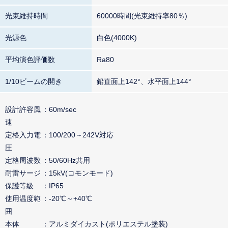
光束維持時間
60000時間(光束維持率80％)
光源色
白色(4000K)
平均演色評価数
Ra80
1/10ビームの開き
鉛直面上142°、水平面上144°
設計許容風
60m/sec
速
定格入力電
100/200～242V対応
圧
定格周波数
50/60Hz共用
耐雷サージ
15kV(コモンモード)
保護等級
IP65
使用温度範
-20℃～+40℃
囲
本体
アルミダイカスト(ポリエステル塗装)