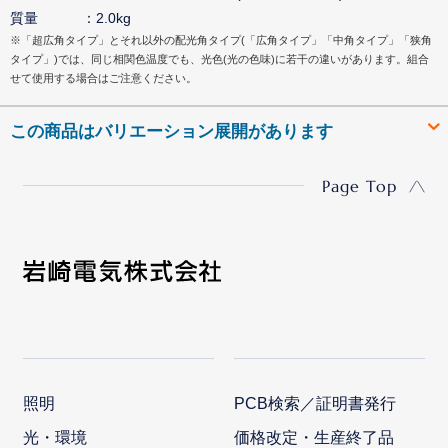
質量
2.0kg
※「超広角タイプ」とそれ以外の配光角タイプ(「広角タイプ」「中角タイプ」「狭角
タイプ」)では、同じ相関色温度でも、光色(光の色味)に若干の違いがあります。組合
せて使用する場合はご注意ください。
この商品はバリエーション展開があります
Page Top
照明
PCB検索／証明書発行
光・環境
価格改定・生産終了品