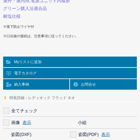
屋外・屋内用,電源ユニット内蔵形
グリーン購入法適合品
耐塩仕様
※落下防止ワイヤ付
※口出線の接続は、注意事項に従ってください。
Myリストに追加
電子カタログ
納入事例
お問合せ
特長詳細：レディオック フラッド ネオ
全てチェック
画像
小組
姿図(DXF)
姿図(PDF)