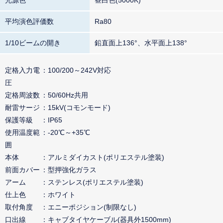
平均演色評価数
Ra80
1/10ビームの開き
鉛直面上136°、水平面上138°
定格入力電
100/200～242V対応
圧
定格周波数
50/60Hz共用
耐雷サージ
15kV(コモンモード)
保護等級
IP65
使用温度範
-20℃～+35℃
囲
本体
アルミダイカスト(ポリエステル塗装)
前面カバー
型押強化ガラス
アーム
ステンレス(ポリエステル塗装)
仕上色
ホワイト
取付角度
エニーポジション(制限なし)
口出線
キャブタイヤケーブル(器具外1500mm)