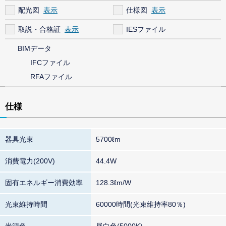
配光図
仕様図
取説・合格証
IESファイル
BIMデータ
IFCファイル
RFAファイル
仕様
器具光束
5700ℓm
消費電力(200V)
44.4W
固有エネルギー消費効率
128.3ℓm/W
光束維持時間
60000時間(光束維持率80％)
光源色
昼白色(5000K)