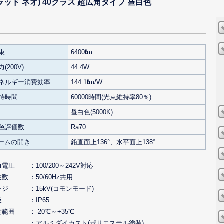
 フラッド ネオ) 40クラス 超広角タイプ 昼白色
束
6400ℓm
(200V)
44.4W
ネルギー消費効率
144.1ℓm/W
持時間
60000時間(光束維持率80％)
昼白色(5000K)
色評価数
Ra70
ビームの開き
鉛直面上136°、水平面上138°
力電圧
100/200～242V対応
波数
50/60Hz共用
ージ
15kV(コモンモード)
級
IP65
度範囲
-20℃～+35℃
アルミダイカスト(ポリエステル塗装)