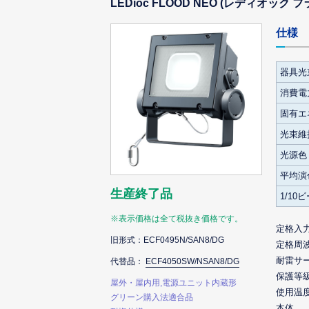
LEDioc FLOOD NEO (レディオック
仕様
器具光
消費電力
固有エ
光束維
光源色
平均演
生産終了品
1/10
※表示価格は全て税抜き価格です。
定格入
旧形式：ECF0495N/SAN8/DG
定格周
耐雷サ
代替品：
ECF4050SW/NSAN8/DG
保護等
屋外・屋内用,電源ユニット内蔵形
使用温
グリーン購入法適合品
本体