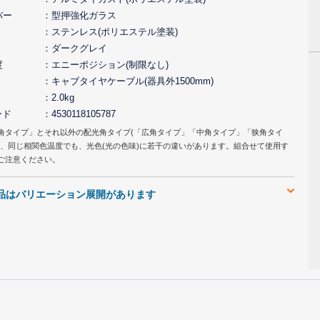
バー
型押強化ガラス
ステンレス(ポリエステル塗装)
ダークグレイ
度
エニーポジション(制限なし)
キャブタイヤケーブル(器具外1500mm)
2.0kg
ード
4530118105787
角タイプ」とそれ以外の配光角タイプ(「広角タイプ」「中角タイプ」「狭角タイ
は、同じ相関色温度でも、光色(光の色味)に若干の違いがあります。組合せて使用す
ご注意ください。
品はバリエーション展開があります