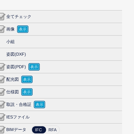
全てチェック
画像
小組
姿図(DXF)
姿図(PDF)
配光図
仕様図
取説・合格証
IESファイル
BIMデータ
IFC
RFA