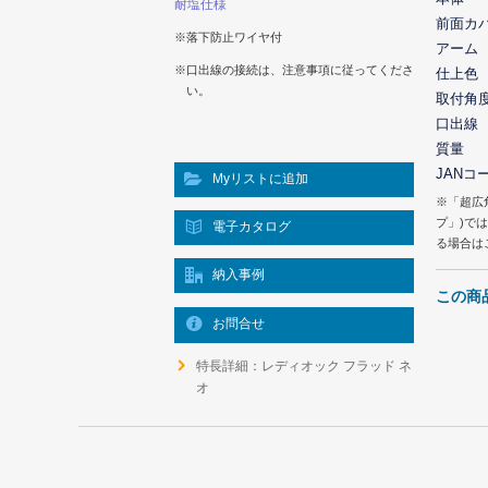
耐塩仕様
前面カ
※落下防止ワイヤ付
アーム
※口出線の接続は、注意事項に従ってくださ
仕上色
い。
取付角
口出線
質量
JANコ
Myリストに追加
※「超広
プ」)で
電子カタログ
る場合は
納入事例
この商
お問合せ
特長詳細：レディオック フラッド ネ
オ