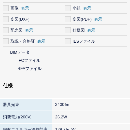
画像
小組
姿図(DXF)
姿図(PDF)
配光図
仕様図
取説・合格証
IESファイル
BIMデータ
IFCファイル
RFAファイル
仕様
器具光束
3400ℓm
消費電力(200V)
26.2W
固有エネルギー消費効率
129.7ℓm/W