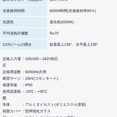
光束維持時間
60000時間(光束維持率80％)
光源色
昼光色(6500K)
平均演色評価数
Ra70
1/10ビームの開き
鉛直面上136°、水平面上138°
定格入力電
100/200～242V対応
圧
定格周波数
50/60Hz共用
耐雷サージ
15kV(コモンモード)
保護等級
IP65
使用温度範
-20℃～+35℃
囲
本体
アルミダイカスト(ポリエステル塗装)
前面カバー
型押強化ガラス