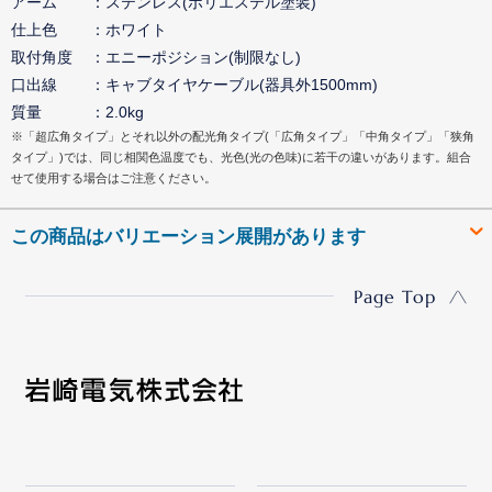
アーム
ステンレス(ポリエステル塗装)
仕上色
ホワイト
取付角度
エニーポジション(制限なし)
口出線
キャブタイヤケーブル(器具外1500mm)
質量
2.0kg
※「超広角タイプ」とそれ以外の配光角タイプ(「広角タイプ」「中角タイプ」「狭角
タイプ」)では、同じ相関色温度でも、光色(光の色味)に若干の違いがあります。組合
せて使用する場合はご注意ください。
この商品はバリエーション展開があります
Page Top