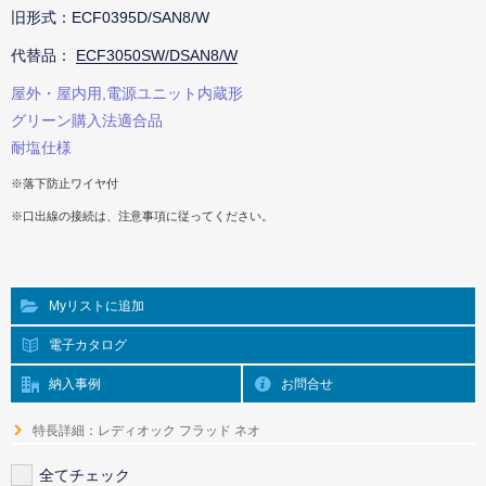
旧形式：ECF0395D/SAN8/W
代替品：
ECF3050SW/DSAN8/W
屋外・屋内用,電源ユニット内蔵形
グリーン購入法適合品
耐塩仕様
※落下防止ワイヤ付
※口出線の接続は、注意事項に従ってください。
Myリストに追加
電子カタログ
納入事例
お問合せ
特長詳細：レディオック フラッド ネオ
全てチェック