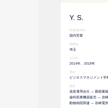
Y. S.
所属(取材時)
国内営業
勤務地
埼玉
入社年
2014年、2018年
専攻
ビジネスマネジメント学
職歴
資産運用会社 → 眼鏡量
歯科医療機器販売 → 岩
動物病院関連 → 岩崎電