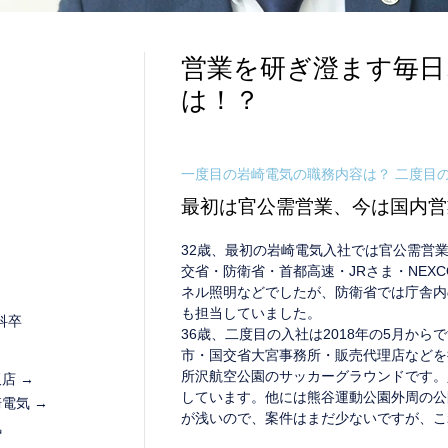
営業を研ぎ澄ます毎日
は！？
一度目の岩崎電気の職務内容は？ 二度目の
最初は官公需営業、今は国内営
32歳、最初の岩崎電気入社では官公需営
交省・防衛省・首都高速・JRさま・NEX
ネル照明などでしたが、防衛省では庁舎内
も担当していました。
科卒
36歳、二度目の入社は2018年の5月か
市・国交省大宮事務所・販売代理店などを
所沢航空公園のサッカーグラウンドです。
販店 →
しています。他には熊谷運動公園外周の公
崎電気 →
が浅いので、案件はまだ少ないですが、こ
気