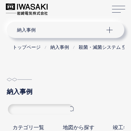
サ
サイト内検索
納入事例
トップページ
納入事例
殺菌・滅菌システム 空
納入事例
カテゴリ一覧
地図から探す
竣工年