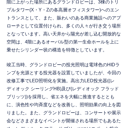
階に上がった場所にあるグランドロビーは、3棟のトリ
プルタワー(X・Y・Zの各高層オフィスタワー)へのエン
トランスとして、また、賑わいのある商業施設へのアプ
ローチとして位置付けられ、多くの人々が行き交う場所
となっています。高い天井から陽光が差し込む開放的な
空間は、4階にあるオーバル型の第一生命ホールを上に
乗せたシリンダー状の構造を特徴としています。
竣工当時、グランドロビーの投光照明は電球色のHIDラ
ンプを光源とする投光器を設置していましたが、今回の
改修工事でLED照明化を実施。高出力LED投光器((レ
ディオック シーリングHB)及び(レディオック フラッド
ブリッツ))を採用し、省エネを大幅に推進するととも
に、演色性や均斉度などを改善し、照明効果の向上を図
りました。また、グランドロビーは、コンサートや展示
会などさまざまなイベントが開催される場所でもあるた