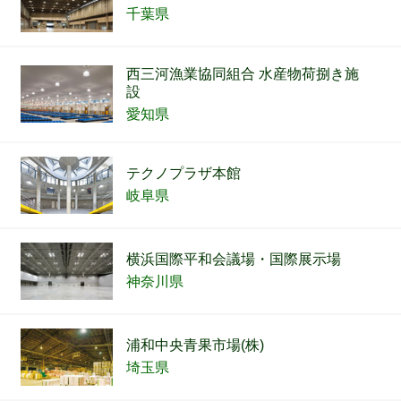
千葉県
西三河漁業協同組合 水産物荷捌き施
設
愛知県
テクノプラザ本館
岐阜県
横浜国際平和会議場・国際展示場
神奈川県
浦和中央青果市場(株)
埼玉県