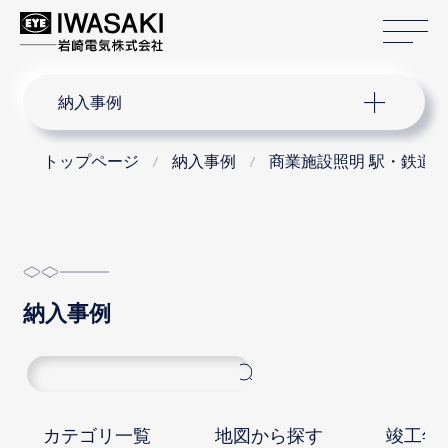
サ
サイト内検索
納入事例
トップページ
納入事例
商業施設照明 駅・鉄道
納入事例
カテゴリ一覧
地図から探す
竣工年