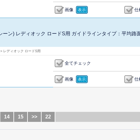
画像
仕
ク アンシーン) レディオック ロードS用 ガイドラインタイプ：平均路
 > レディオック ロードS用
全てチェック
画像
仕
14
15
>>
22