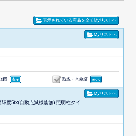
様図
取説・合格証
面輝度5ℓx(自動点滅機能無) 照明柱タイ