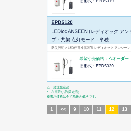
旧形式：EPDS019
EPDS120
LEDioc ANSEEN (レディオッ
プ：共架 点灯モード：単独
防災照明 > LED停電補償装置 レディオック アンシーン
希望小売価格：
△オーダー
旧形式：EPDS020
△…受注生産品
*…在庫限り品(限定品)
※表示価格は全て税抜き価格です。
1
<<
9
10
11
12
13