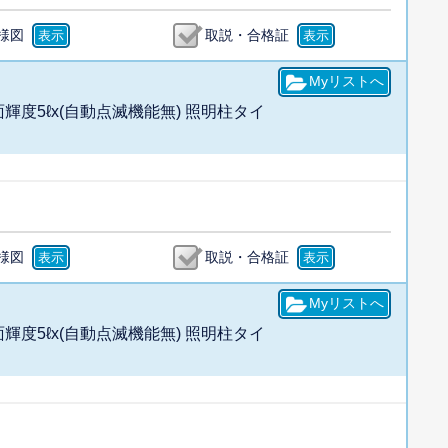
様図
取説・合格証
面輝度5ℓx(自動点滅機能無) 照明柱タイ
様図
取説・合格証
面輝度5ℓx(自動点滅機能無) 照明柱タイ