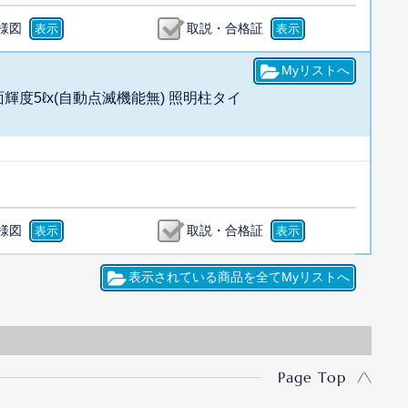
様図
取説・合格証
面輝度5ℓx(自動点滅機能無) 照明柱タイ
様図
取説・合格証
Page Top