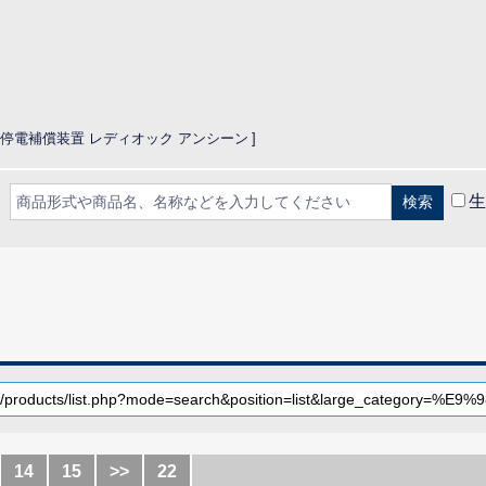
D停電補償装置 レディオック アンシーン
生
CLOSE
14
15
>>
22