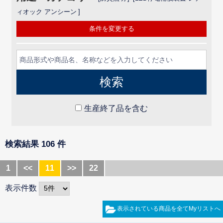
ィオック アンシーン
条件を変更する
生産終了品を含む
検索結果 106 件
1
<<
11
>>
22
表示件数