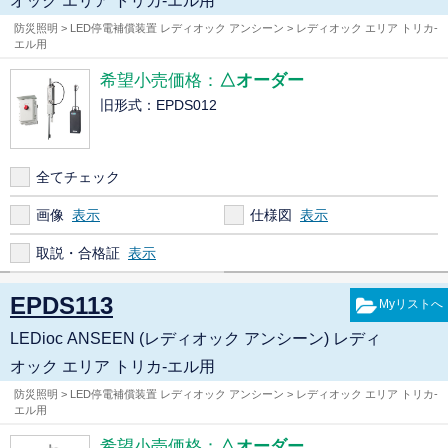
オック エリア トリカ-エル用
防災照明 > LED停電補償装置 レディオック アンシーン > レディオック エリア トリカ-
エル用
希望小売価格：
△オーダー
旧形式：EPDS012
全てチェック
画像
仕様図
取説・合格証
EPDS113
LEDioc ANSEEN (レディオック アンシーン) レディ
オック エリア トリカ-エル用
防災照明 > LED停電補償装置 レディオック アンシーン > レディオック エリア トリカ-
エル用
希望小売価格：
△オーダー