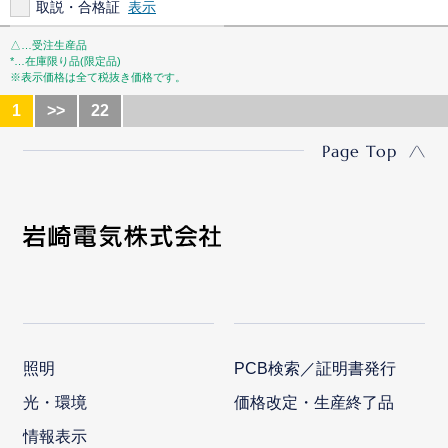
取説・合格証
△…受注生産品
*…在庫限り品(限定品)
※表示価格は全て税抜き価格です。
1
>>
22
Page Top
照明
PCB検索／証明書発行
光・環境
価格改定・生産終了品
情報表示