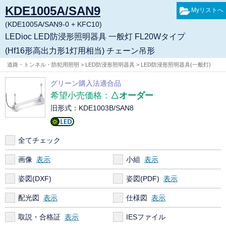
KDE1005A/SAN9
(KDE1005A/SAN9-0 + KFC10)
LEDioc LED防浸形照明器具 一般灯 FL20Wタイプ
(Hf16形高出力形1灯用相当) チェーン吊形
道路・トンネル・防犯用照明 > LED防浸形照明器具 > LED防浸形照明器具(一般灯)
グリーン購入法適合品
希望小売価格：
△オーダー
旧形式：KDE1003B/SAN8
全てチェック
画像
小組
姿図(DXF)
姿図(PDF)
配光図
仕様図
取説・合格証
IESファイル