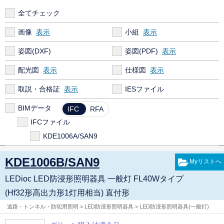
全てチェック
画像
小組
姿図(DXF)
姿図(PDF)
配光図
仕様図
取説・合格証
IESファイル
BIMデータ
IFC
RFA
IFCファイル
KDE1006A/SAN9
KDE1006B/SAN9
LEDioc LED防浸形照明器具 一般灯 FL40Wタイプ
(Hf32形高出力形1灯用相当) 直付形
道路・トンネル・防犯用照明 > LED防浸形照明器具 > LED防浸形照明器具(一般灯)