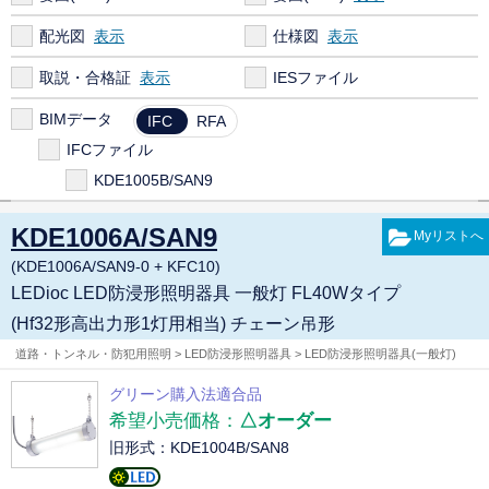
配光図
仕様図
取説・合格証
IESファイル
BIMデータ
IFC
RFA
IFCファイル
KDE1005B/SAN9
KDE1006A/SAN9
(KDE1006A/SAN9-0 + KFC10)
LEDioc LED防浸形照明器具 一般灯 FL40Wタイプ
(Hf32形高出力形1灯用相当) チェーン吊形
道路・トンネル・防犯用照明 > LED防浸形照明器具 > LED防浸形照明器具(一般灯)
グリーン購入法適合品
希望小売価格：
△オーダー
旧形式：KDE1004B/SAN8