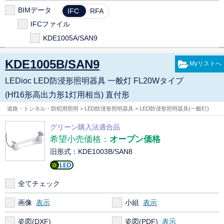
BIMデータ
IFC
RFA
IFCファイル
KDE1005A/SAN9
KDE1005B/SAN9
LEDioc LED防浸形照明器具 一般灯 FL20Wタイプ
(Hf16形高出力形1灯用相当) 直付形
道路・トンネル・防犯用照明 > LED防浸形照明器具 > LED防浸形照明器具(一般灯)
グリーン購入法適合品
希望小売価格：
オープン価格
旧形式：KDE1003B/SAN8
全てチェック
画像
小組
姿図(DXF)
姿図(PDF)