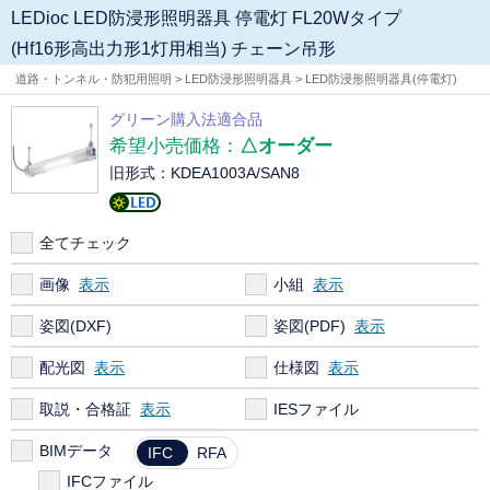
LEDioc LED防浸形照明器具 停電灯 FL20Wタイプ
(Hf16形高出力形1灯用相当) チェーン吊形
道路・トンネル・防犯用照明 > LED防浸形照明器具 > LED防浸形照明器具(停電灯)
グリーン購入法適合品
希望小売価格：
△オーダー
旧形式：KDEA1003A/SAN8
全てチェック
画像
小組
姿図(DXF)
姿図(PDF)
配光図
仕様図
取説・合格証
IESファイル
BIMデータ
IFC
RFA
IFCファイル