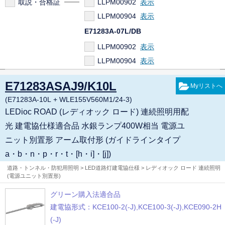
取説・合格証
LLPM00902
LLPM00904
E71283A-07L/DB
LLPM00902
LLPM00904
WLE155V530M1/24-3
E71283ASAJ9/K10L
LEPM00562
(E71283A-10L + WLE155V560M1/24-3)
LEDioc ROAD (レディオック ロード) 連続照明用配
光 建電協仕様適合品 水銀ランプ400W相当 電源ユ
ニット別置形 アーム取付形 (ガイドラインタイプ
a・b・n・p・r・t・[h・i]・[j])
道路・トンネル・防犯用照明 > LED道路灯建電協仕様 > レディオック ロード 連続照明
(電源ユニット別置形)
グリーン購入法適合品
建電協形式：KCE100-2(-J),KCE100-3(-J),KCE090-2H
(-J)