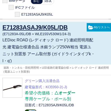
BIMデータ
IFC
RFA
LEPM00562
IFCファイル
E71283ASAJ9/K05L
E71283ASAJ9/K05L/DB
(E71283A-05L/DB + WLE155V530M1/24-3)
LEDioc ROAD (レディオック ロード) 連続照明用配
光 建電協仕様適合品 水銀ランプ250W相当 電源ユ
ニット別置形 アーム取付形 (ガイドラインタイプk・
l・q')
道路・トンネル・防犯用照明 > LED道路灯建電協仕様 > レディオック ロード 連続照明
(電源ユニット別置形)
グリーン購入法適合品
建電協形式：KCE050-2(-J)
希望小売価格：
△オーダー
専用ケーブル・ポール別
旧形式：E71283SAJ9/K05L/DB