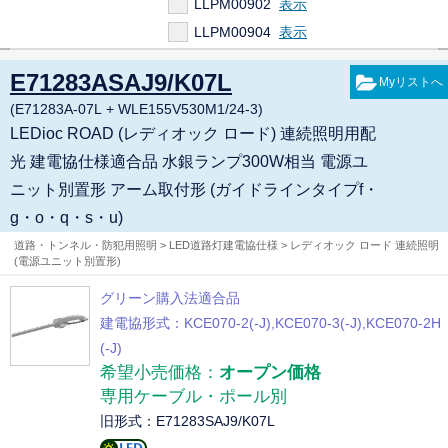
LLPM00902
LLPM00904
WLE155V530M1/24-3
E71283ASAJ9/K07L
LEPM00562
(E71283A-07L + WLE155V530M1/24-3)
LEDioc ROAD (レディオック ロード) 連続照明用配
光 建電協仕様適合品 水銀ランプ300W相当 電源ユ
ニット別置形 アーム取付形 (ガイドラインタイプf・
g・o・q・s・u)
道路・トンネル・防犯用照明 > LED道路灯建電協仕様 > レディオック ロード 連続照明
(電源ユニット別置形)
グリーン購入法適合品
建電協形式：KCE070-2(-J),KCE070-3(-J),KCE070-2H
(-J)
希望小売価格：
オープン価格
専用ケーブル・ポール別
旧形式：E71283SAJ9/K07L