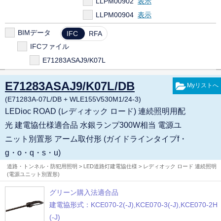
LLPM00902
LLPM00904
WLE155V530M1/24-3
BIMデータ
IFC
RFA
LEPM00562
IFCファイル
E71283ASAJ9/K07L
E71283ASAJ9/K07L/DB
(E71283A-07L/DB + WLE155V530M1/24-3)
LEDioc ROAD (レディオック ロード) 連続照明用配
光 建電協仕様適合品 水銀ランプ300W相当 電源ユ
ニット別置形 アーム取付形 (ガイドラインタイプf・
g・o・q・s・u)
道路・トンネル・防犯用照明 > LED道路灯建電協仕様 > レディオック ロード 連続照明
(電源ユニット別置形)
グリーン購入法適合品
建電協形式：KCE070-2(-J),KCE070-3(-J),KCE070-2H
(-J)