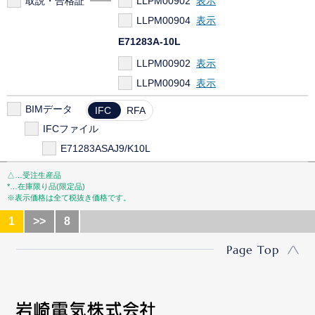
取説・合格証
LLPM00902
LLPM00904
E71283A-10L
LLPM00902
LLPM00904
WLE155V560M1/24-3
BIMデータ
IFC
RFA
LEPM00562
IFCファイル
E71283ASAJ9/K10L
△…受注生産品
*…在庫限り品(限定品)
※表示価格は全て税抜き価格です。
1
>>
8
Page Top