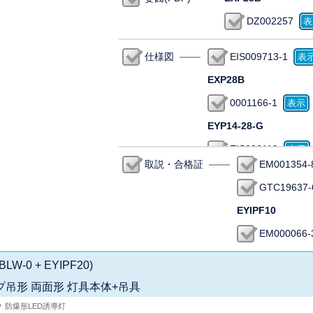
DZ002257
仕様図
EIS009713-1
EXP28B
0001166-1
EYP14-28-G
EIS006119
取説・合格証
EM001354-
GTC19637-
EYIPF10
EM000066-
LW-0 + EYIPF20)
プ吊形 両面形 灯具本体+吊具
ク 防爆形LED誘導灯