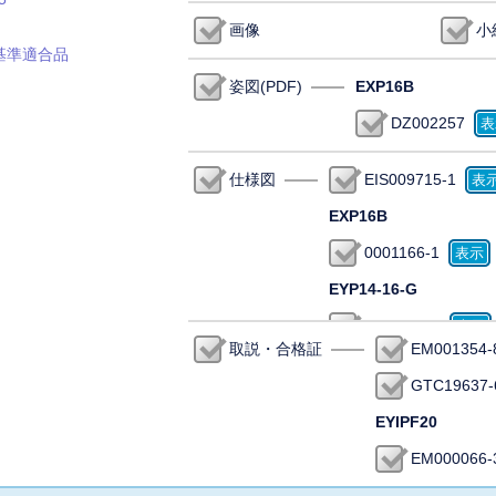
画像
小
基準適合品
姿図(PDF)
EXP16B
DZ002257
仕様図
EIS009715-1
EXP16B
0001166-1
EYP14-16-G
EIS006119
取説・合格証
EM001354-
GTC19637-
EYIPF20
EM000066-