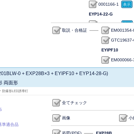
0001166-1
EYP14-22-G
EIS006119
取説・合格証
EM001354-
GTC19637-
EYIPF10
EM000066-
01BLW-0 + EXP28B×3 + EYIPF10 + EYP14-28-G)
形 両面形
ク 防爆形LED誘導灯
全てチェック
5
画像
小
基準適合品
姿図(PDF)
EXP28B