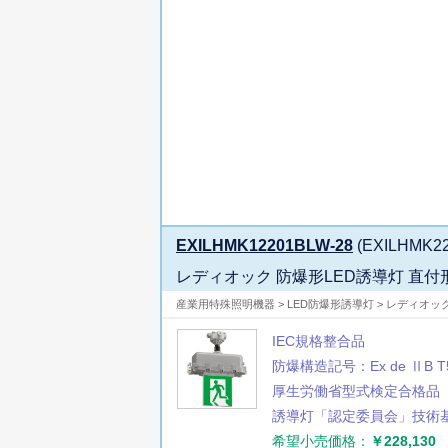
EXILHMK12201BLW-28
(EXILHMK22
レディオック 防爆形LED誘導灯 直付
産業用特殊照明機器 > LED防爆形誘導灯 > レディオッ
IEC規格整合品
防爆構造記号：Ex de ⅡB T
厚生労働省型式検定合格品
誘導灯「認定委員会」技術
希望小売価格：
￥228,130