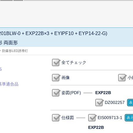
01BLW-0 + EXP22B×3 + EYIPF10 + EYP14-22-G)
形 両面形
ク 防爆形LED誘導灯
全てチェック
5
画像
小
基準適合品
姿図(PDF)
EXP22B
DZ002257
仕様図
EIS009713-1
EXP22B