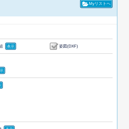
組
姿図(DXF)
8