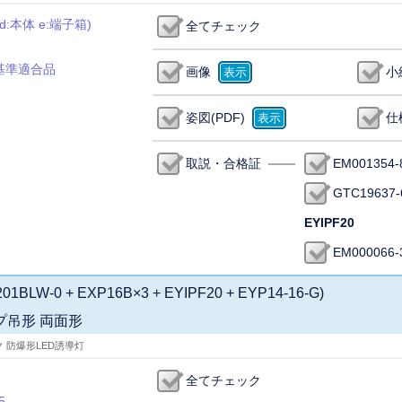
:本体 e:端子箱)
全てチェック
基準適合品
画像
小
姿図(PDF)
仕
取説・合格証
EM001354-
GTC19637-
EYIPF20
EM000066-
01BLW-0 + EXP16B×3 + EYIPF20 + EYP14-16-G)
プ吊形 両面形
ク 防爆形LED誘導灯
全てチェック
5