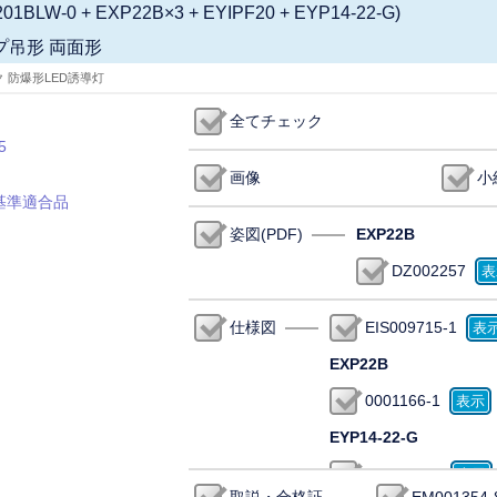
01BLW-0 + EXP22B×3 + EYIPF20 + EYP14-22-G)
プ吊形 両面形
ク 防爆形LED誘導灯
全てチェック
5
画像
小
基準適合品
姿図(PDF)
EXP22B
DZ002257
仕様図
EIS009715-1
EXP22B
0001166-1
EYP14-22-G
EIS006119
取説・合格証
EM001354-