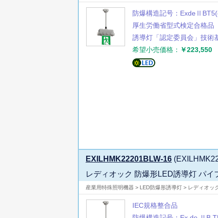
防爆構造記号：ExdeⅡBT5(d
厚生労働省型式検定合格品
誘導灯「認定委員会」技術
希望小売価格：
￥223,550
EXILHMK22201BLW-16
(EXILHMK22
レディオック 防爆形LED誘導灯 パイ
産業用特殊照明機器 > LED防爆形誘導灯 > レディオッ
IEC規格整合品
防爆構造記号：Ex de ⅡB T