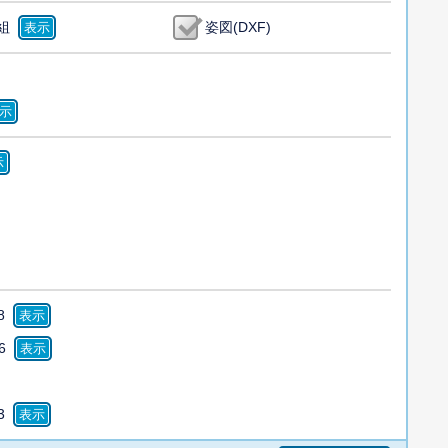
組
姿図(DXF)
8
6
3