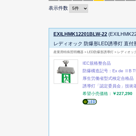
表示件数
EXILHMK12201BLW-22
(EXILHMK22
レディオック 防爆形LED誘導灯 直付
産業用特殊照明機器 > LED防爆形誘導灯 > レディオッ
IEC規格整合品
防爆構造記号：Ex de ⅡB T
厚生労働省型式検定合格品
誘導灯「認定委員会」技術
希望小売価格：
￥227,290