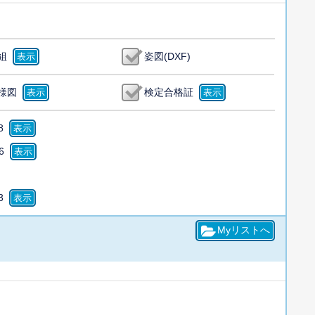
組
姿図(DXF)
様図
検定合格証
8
6
3