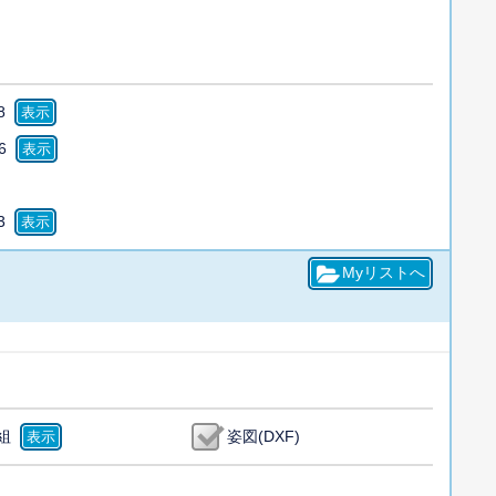
8
6
3
組
姿図(DXF)