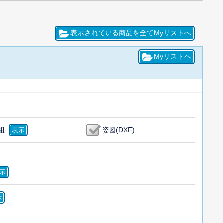
組
姿図(DXF)