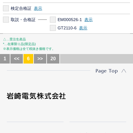
検定合格証
取説・合格証
EM000526-1
GT2110-6
△…受注生産品
*…在庫限り品(限定品)
※表示価格は全て税抜き価格です。
1
<<
6
>>
20
Page Top