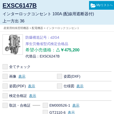
EXSC6147B
インターロックコンセント 100A (配線用遮断器付)
上一方出 36
産業用特殊照明機器 > 配電機器 > インターロックコンセント
防爆構造記号：d2G4
厚生労働省型式検定合格品
希望小売価格：
△￥475,200
代替品：EXSC6247B
全てチェック
画像
姿図(DXF)
姿図(PDF)
仕様図
検定合格証
取説・合格証
EM000526-1
GT2110-6