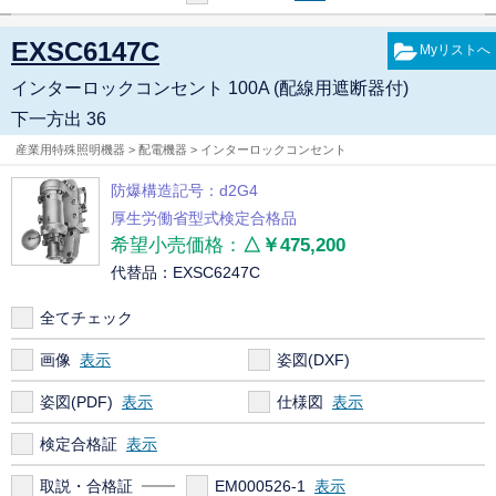
EXSC6147C
インターロックコンセント 100A (配線用遮断器付)
下一方出 36
産業用特殊照明機器 > 配電機器 > インターロックコンセント
防爆構造記号：d2G4
厚生労働省型式検定合格品
希望小売価格：
△￥475,200
代替品：EXSC6247C
全てチェック
画像
姿図(DXF)
姿図(PDF)
仕様図
検定合格証
取説・合格証
EM000526-1