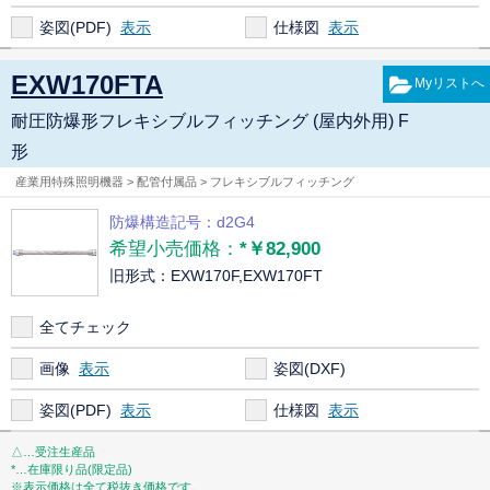
姿図(PDF)
仕様図
EXW170FTA
耐圧防爆形フレキシブルフィッチング (屋内外用) F
形
産業用特殊照明機器 > 配管付属品 > フレキシブルフィッチング
防爆構造記号：d2G4
希望小売価格：
*￥82,900
旧形式：EXW170F,EXW170FT
全てチェック
画像
姿図(DXF)
姿図(PDF)
仕様図
△…受注生産品
*…在庫限り品(限定品)
※表示価格は全て税抜き価格です。