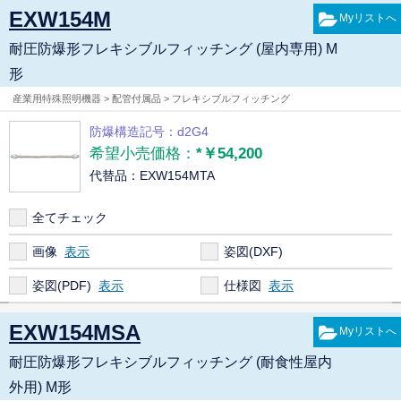
EXW154M
耐圧防爆形フレキシブルフィッチング (屋内専用) M
形
産業用特殊照明機器 > 配管付属品 > フレキシブルフィッチング
防爆構造記号：d2G4
希望小売価格：
*￥54,200
代替品：EXW154MTA
全てチェック
画像
姿図(DXF)
姿図(PDF)
仕様図
EXW154MSA
耐圧防爆形フレキシブルフィッチング (耐食性屋内
外用) M形