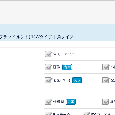
ック フラッド ルント) 14Wタイプ 中角タイプ
全てチェック
画像
小
姿図(PDF)
配
仕様図
取
BIMデータ
IFCファイル