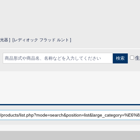
投光器
レディオック フラッド ルント
生
CLOSE