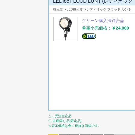
LEDioc FLOOD LUNT (レディオ
投光器 > LED投光器 > レディオック フラッド ルント
グリーン購入法適合品
希望小売価格：
￥24,000
△…受注生産品
*…在庫限り品(限定品)
※表示価格は全て税抜き価格です。