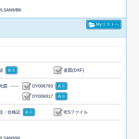
/LSAN9/BK
組
姿図(DXF)
光図
DY006783
DY006917
説・合格証
IESファイル
/LSAN9/W