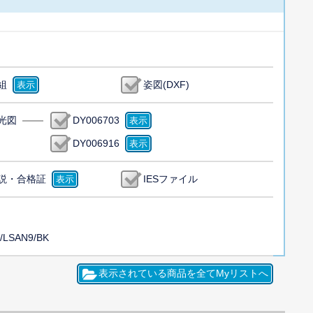
組
姿図(DXF)
光図
DY006703
DY006916
説・合格証
IESファイル
/LSAN9/BK