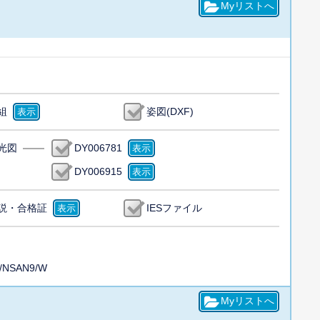
組
姿図(DXF)
光図
DY006781
DY006915
説・合格証
IESファイル
/NSAN9/W