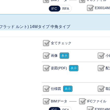
E30014M
IFC
RFA
ック フラッド ルント) 14Wタイプ 中角タイプ
全てチェック
画像
小
姿図(PDF)
配
仕様図
取
BIMデータ
IFCファイル
E30014M