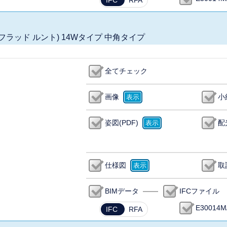
IFC
RFA
ック フラッド ルント) 14Wタイプ 中角タイプ
全てチェック
画像
小
姿図(PDF)
配
仕様図
取
BIMデータ
IFCファイル
E30014M
IFC
RFA