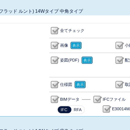
ック フラッド ルント) 14Wタイプ 中角タイプ
全てチェック
画像
小
姿図(PDF)
配
仕様図
取
BIMデータ
IFCファイル
E30014M
IFC
RFA