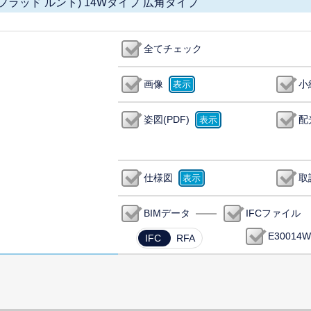
ック フラッド ルント) 14Wタイプ 広角タイプ
全てチェック
画像
小
姿図(PDF)
配
仕様図
取
BIMデータ
IFCファイル
E30014W
IFC
RFA