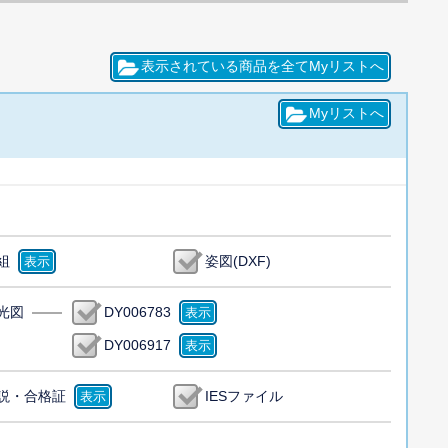
組
姿図(DXF)
光図
DY006783
DY006917
説・合格証
IESファイル