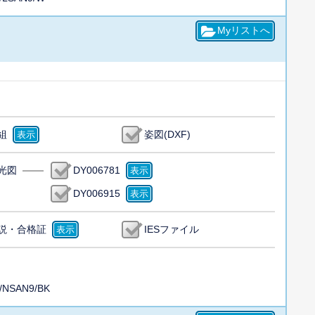
組
姿図(DXF)
光図
DY006781
DY006915
説・合格証
IESファイル
/NSAN9/BK