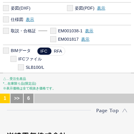
姿図(DXF)
姿図(PDF)
仕様図
取説・合格証
EM001038-1
EM001817
BIMデータ
IFC
RFA
IFCファイル
SLB100/L
△…受注生産品
*…在庫限り品(限定品)
※表示価格は全て税抜き価格です。
1
>>
6
Page Top