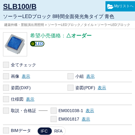
SLB100/B
ソーラーLEDブロック 8時間全面発光角タイプ 青色
建築外構・景観演出用照明 > ソーラーLEDブロック／タイル > ソーラーLEDブロック
希望小売価格：
△オーダー
全てチェック
画像
小組
姿図(DXF)
姿図(PDF)
仕様図
取説・合格証
EM001038-1
EM001817
BIMデータ
IFC
RFA