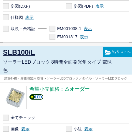
姿図(DXF)
姿図(PDF)
仕様図
取説・合格証
EM001038-1
EM001817
SLB100/L
ソーラーLEDブロック 8時間全面発光角タイプ 電球
色
建築外構・景観演出用照明 > ソーラーLEDブロック／タイル > ソーラーLEDブロック
希望小売価格：
△オーダー
全てチェック
画像
小組