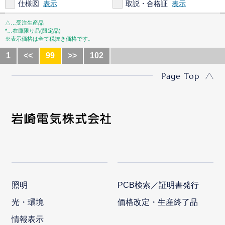
仕様図
取説・合格証
△…受注生産品
*…在庫限り品(限定品)
※表示価格は全て税抜き価格です。
1
<<
99
>>
102
Page Top
照明
PCB検索／証明書発行
光・環境
価格改定・生産終了品
情報表示