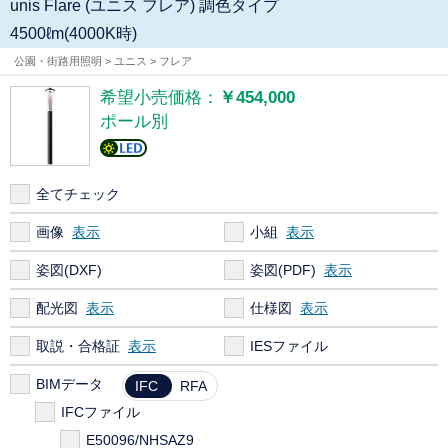
unis Flare (ユニス フレア) 調色タイプ
4500ℓm(4000K時)
公園・街路用照明 > ユニス > フレア
希望小売価格：
￥454,000
ポール別
全てチェック
画像
小組
姿図(DXF)
姿図(PDF)
配光図
仕様図
取説・合格証
IESファイル
BIMデータ
IFC
RFA
IFCファイル
E50096/NHSAZ9