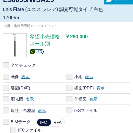
unis Flare (ユニス フレア) 調光可能タイプ 白色
1700ℓm
公園・街路用照明 > ユニス > フレア
希望小売価格：
￥290,000
ポール別
全てチェック
画像
小組
姿図(DXF)
姿図(PDF)
配光図
仕様図
取説・合格証
IESファイル
BIMデータ
IFC
RFA
IFCファイル