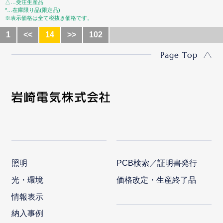
△…受注生産品
*…在庫限り品(限定品)
※表示価格は全て税抜き価格です。
1
<<
14
>>
102
Page Top
照明
PCB検索／証明書発行
光・環境
価格改定・生産終了品
情報表示
納入事例