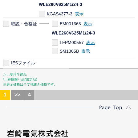
WLE260V625M1/24-3
KGAS4377-3
取説・合格証
EM001665
WLE260V625M1/24-3
LEPM00557
SM1305B
IESファイル
△…受注生産品
*…在庫限り品(限定品)
※表示価格は全て税抜き価格です。
1
>>
4
Page Top