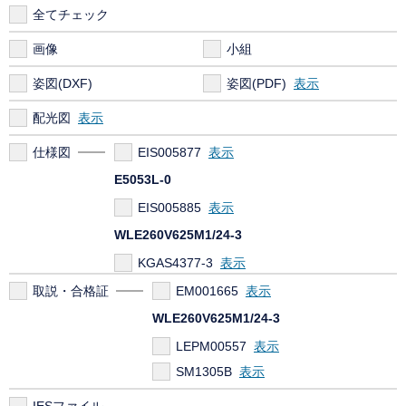
全てチェック
画像
小組
姿図(DXF)
姿図(PDF)
配光図
仕様図
EIS005877
E5053L-0
EIS005885
WLE260V625M1/24-3
KGAS4377-3
取説・合格証
EM001665
WLE260V625M1/24-3
LEPM00557
SM1305B