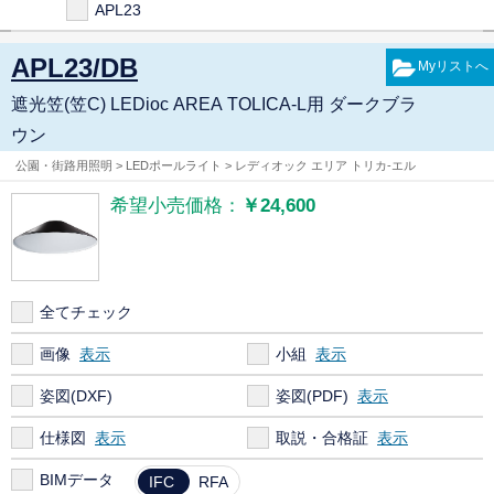
APL23
APL23/DB
遮光笠(笠C) LEDioc AREA TOLICA-L用 ダークブラ
ウン
公園・街路用照明 > LEDポールライト > レディオック エリア トリカ-エル
希望小売価格：
￥24,600
全てチェック
画像
小組
姿図(DXF)
姿図(PDF)
仕様図
取説・合格証
BIMデータ
IFC
RFA