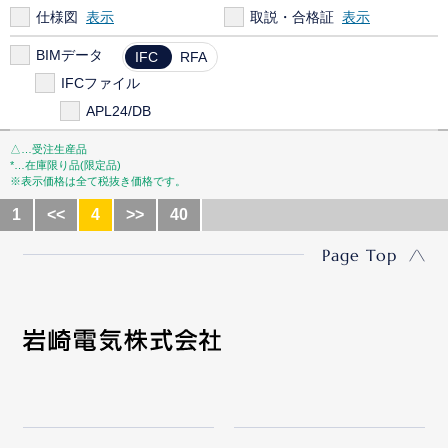
仕様図
取説・合格証
BIMデータ
IFC
RFA
IFCファイル
APL24/DB
△…受注生産品
*…在庫限り品(限定品)
※表示価格は全て税抜き価格です。
1
<<
4
>>
40
Page Top