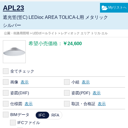
APL23
遮光笠(笠C) LEDioc AREA TOLICA-L用 メタリック
シルバー
公園・街路用照明 > LEDポールライト > レディオック エリア トリカ-エル
希望小売価格：
￥24,600
全てチェック
画像
小組
姿図(DXF)
姿図(PDF)
仕様図
取説・合格証
BIMデータ
IFC
RFA
IFCファイル