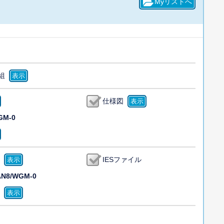
組
仕様図
GM-0
IESファイル
AN8/WGM-0