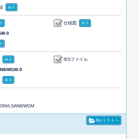
組
仕様図
GM-0
IESファイル
AN8/WGM-0
03N/LSAN8/WGM