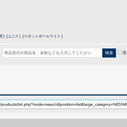
明
ユニス
スポットポールライト
生
CLOSE