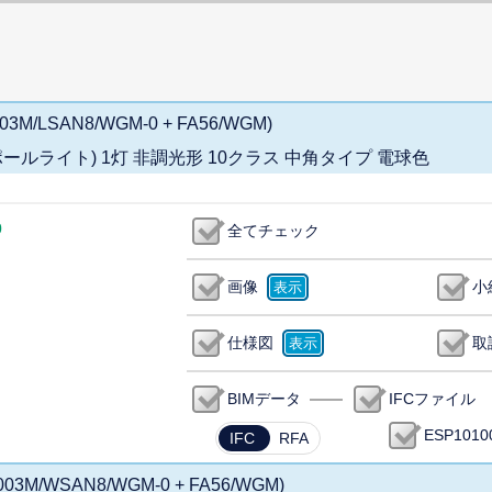
03M/LSAN8/WGM-0 + FA56/WGM)
 スポットポールライト) 1灯 非調光形 10クラス 中角タイプ 電球色
0
全てチェック
画像
小
仕様図
取
BIMデータ
IFCファイル
ESP1010
IFC
RFA
003M/WSAN8/WGM-0 + FA56/WGM)