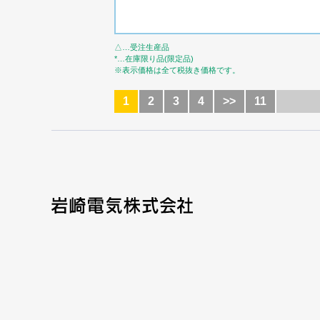
△…受注生産品
*…在庫限り品(限定品)
※表示価格は全て税抜き価格です。
1
2
3
4
>>
11