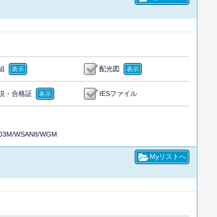
組
配光図
説・合格証
IESファイル
003M/WSAN8/WGM