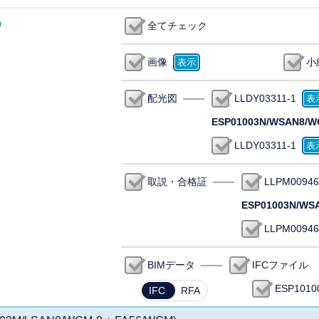
0
全てチェック
画像
小
配光図
LLDY03311-1
ESP01003N/WSAN8/W
LLDY03311-1
取説・合格証
LLPM00946
ESP01003N/WS
LLPM00946
BIMデータ
IFCファイル
ESP101
IFC
RFA