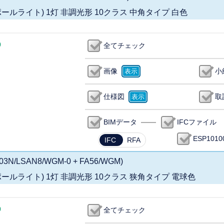
 スポットポールライト) 1灯 非調光形 10クラス 中角タイプ 白色
0
全てチェック
画像
小
仕様図
取
BIMデータ
IFCファイル
ESP101
IFC
RFA
03N/LSAN8/WGM-0 + FA56/WGM)
 スポットポールライト) 1灯 非調光形 10クラス 狭角タイプ 電球色
0
全てチェック