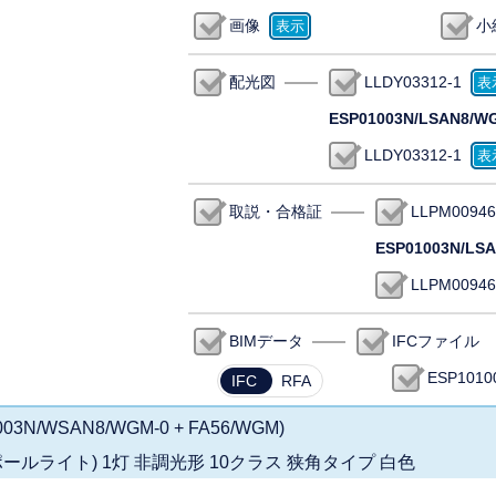
画像
小
配光図
LLDY03312-1
ESP01003N/LSAN8/W
LLDY03312-1
取説・合格証
LLPM00946
ESP01003N/LS
LLPM00946
BIMデータ
IFCファイル
ESP1010
IFC
RFA
003N/WSAN8/WGM-0 + FA56/WGM)
 スポットポールライト) 1灯 非調光形 10クラス 狭角タイプ 白色