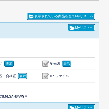
組
配光図
説・合格証
IESファイル
03M/LSAN8/WGM