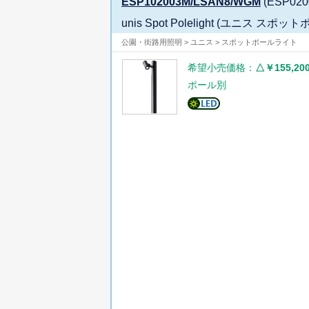
ESP102003M/LSAN8/WGM
(ESP020
unis Spot Polelight (ユニス
公園・街路用照明 > ユニス > スポットポールライト
希望小売価格：
△￥155,20
ポール別