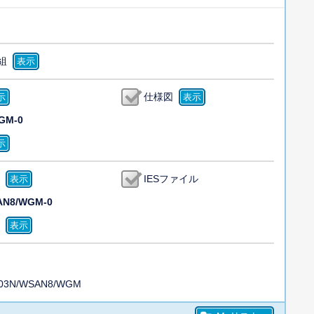
組
仕様図
GM-0
IESファイル
AN8/WGM-0
003N/WSAN8/WGM