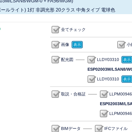
03M/LSAN8/WGM-0 + FA56/WGM)
 スポットポールライト) 1灯 非調光形 20クラス 中角タイプ 電球色
0
全てチェック
画像
小
配光図
LLDY03310
ESP02003M/LSAN8/W
LLDY03310
取説・合格証
LLPM00946
ESP02003M/LS
LLPM00946
BIMデータ
IFCファイル