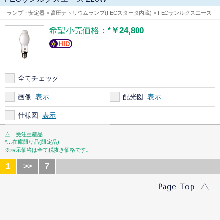
ランプ・安定器 > 高圧ナトリウムランプ(FECスタータ内蔵) > FECサンルクスエース
希望小売価格：
*￥24,800
全てチェック
画像
配光図
仕様図
△…受注生産品
*…在庫限り品(限定品)
※表示価格は全て税抜き価格です。
1
>>
7
Page Top