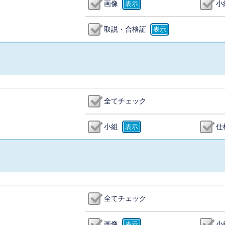
画像
小
取説・合格証
全てチェック
小組
仕
全てチェック
画像
小