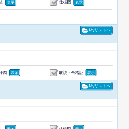
組
仕様図
様図
取説・合格証
組
仕様図