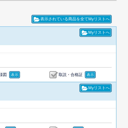
様図
取説・合格証