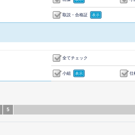
取説・合格証
全てチェック
小組
仕
5