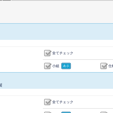
全てチェック
小組
仕
製
全てチェック