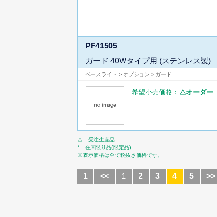
PF41505
ガード 40Wタイプ用 (ステンレス製)
ベースライト > オプション > ガード
希望小売価格：
△オーダー
△…受注生産品
*…在庫限り品(限定品)
※表示価格は全て税抜き価格です。
1
<<
1
2
3
4
5
>>