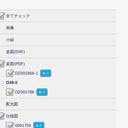
全てチェック
画像
小組
姿図(DXF)
姿図(PDF)
DZ001868-1
O39-0
DZ001786
配光図
仕様図
0001750