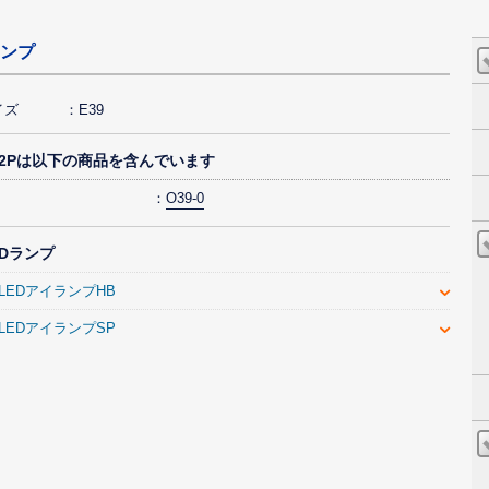
ンプ
イズ
E39
002Pは以下の商品を含んでいます
O39-0
EDランプ
c LEDアイランプHB
c LEDアイランプSP