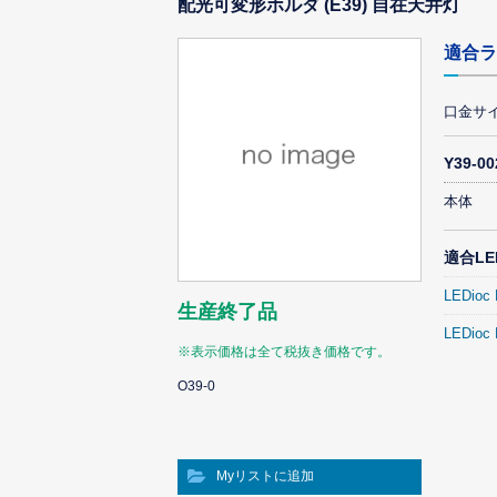
配光可変形ホルダ (E39) 自在天井灯
適合ラ
口金サ
Y39-
本体
適合L
LEDio
生産終了品
LEDio
※表示価格は全て税抜き価格です。
O39-0
Myリストに追加