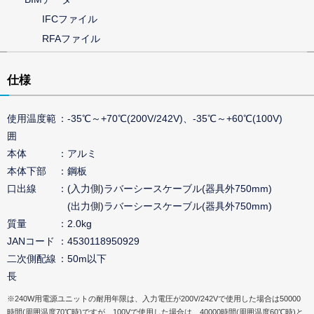
IFCファイル
RFAファイル
仕様
使用温度範
-35℃～+70℃(200V/242V)、-35℃～+60℃(100V)
囲
本体
アルミ
本体下部
鋼板
口出線
(入力側)ラバーシースケーブル(器具外750mm)
(出力側)ラバーシースケーブル(器具外750mm)
質量
2.0kg
JANコード
4530118950929
二次側配線
50m以下
長
※240W用電源ユニットの耐用年限は、入力電圧が200V/242Vで使用した場合は50000
時間(周囲温度70℃時)ですが、100Vで使用した場合は、40000時間(周囲温度60℃時)と