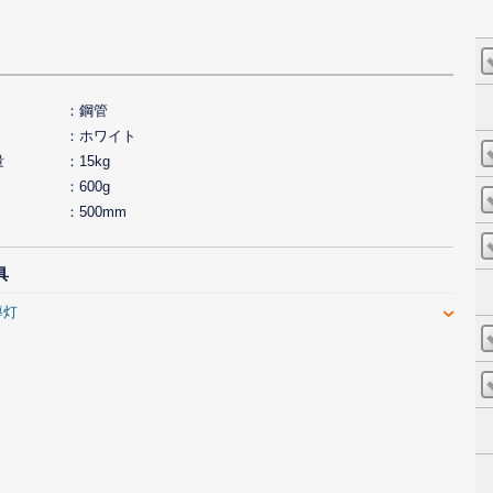
鋼管
ホワイト
量
15kg
600g
500mm
具
導灯