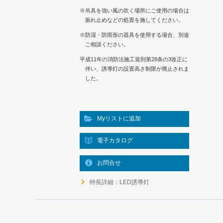
※吊具を強い風の吹く場所にご使用の場合は
振れ止めなどの処置を施してください。
※防湿・防雨形の器具を使用する場合、別途
ご相談ください。
平成11年の消防法施工規則第28条の3改正に
伴い、誘導灯の設置高さ制限が廃止されま
した。
Myリストに追加
電子カタログ
お問合せ
特長詳細：LED誘導灯