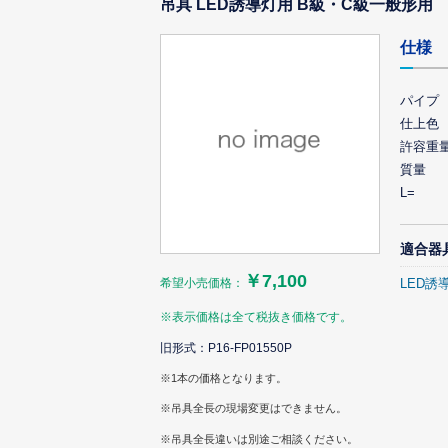
吊具 LED誘導灯用 B級・C級一般形用
仕様
パイプ
仕上色
許容重
質量
L=
適合器
￥7,100
希望小売価格：
LED誘
※表示価格は全て税抜き価格です。
旧形式：P16-FP01550P
※1本の価格となります。
※吊具全長の現場変更はできません。
※吊具全長違いは別途ご相談ください。