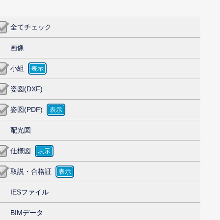
全てチェック
画像
小組
姿図(DXF)
姿図(PDF)
配光図
仕様図
取説・合格証
IESファイル
BIMデータ