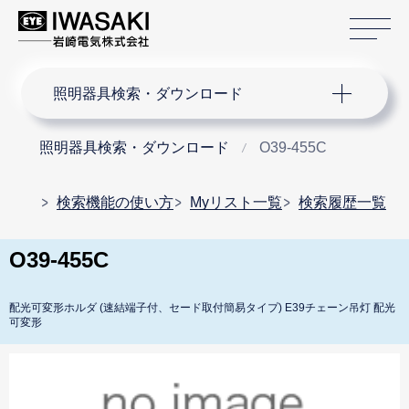
サ
サイト内検索
照明器具検索・ダウンロード
照明器具検索・ダウンロード
O39-455C
検索機能の使い方
Myリスト一覧
検索履歴一覧
O39-455C
配光可変形ホルダ (速結端子付、セード取付簡易タイプ) E39チェーン吊灯 配光
可変形