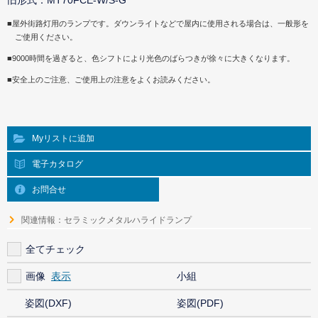
旧形式：MT70FCE-W/S-G
■屋外街路灯用のランプです。ダウンライトなどで屋内に使用される場合は、一般形を
ご使用ください。
■9000時間を過ぎると、色シフトにより光色のばらつきが徐々に大きくなります。
■安全上のご注意、ご使用上の注意をよくお読みください。
Myリストに追加
電子カタログ
お問合せ
関連情報：セラミックメタルハライドランプ
全てチェック
画像
小組
姿図(DXF)
姿図(PDF)