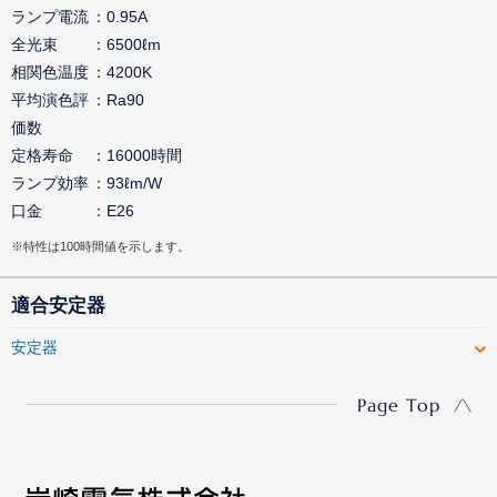
ランプ電流
0.95A
全光束
6500ℓm
相関色温度
4200K
平均演色評
Ra90
価数
定格寿命
16000時間
ランプ効率
93ℓm/W
口金
E26
※特性は100時間値を示します。
適合安定器
安定器
Page Top