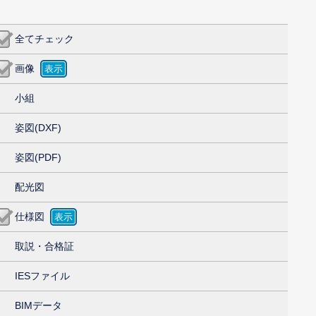
全てチェック
画像
小組
姿図(DXF)
姿図(PDF)
配光図
仕様図
取説・合格証
IESファイル
BIMデータ