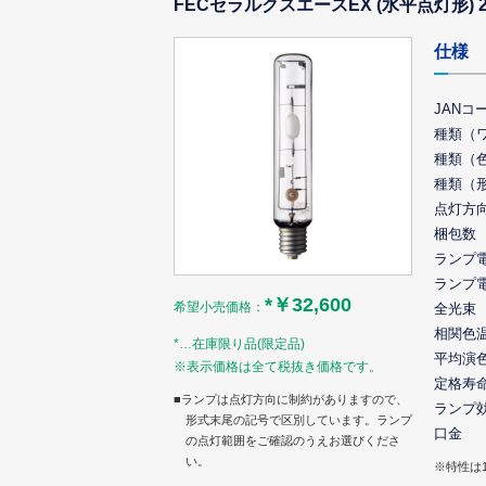
FECセラルクスエースEX (水平点灯形) 2
仕様
JANコ
種類（
種類（
種類（
点灯方
梱包数
ランプ
ランプ
*￥32,600
希望小売価格：
全光束
相関色
*…在庫限り品(限定品)
平均演
※表示価格は全て税抜き価格です。
定格寿
■ランプは点灯方向に制約がありますので、
ランプ
形式末尾の記号で区別しています。ランプ
口金
の点灯範囲をご確認のうえお選びくださ
い。
※特性は