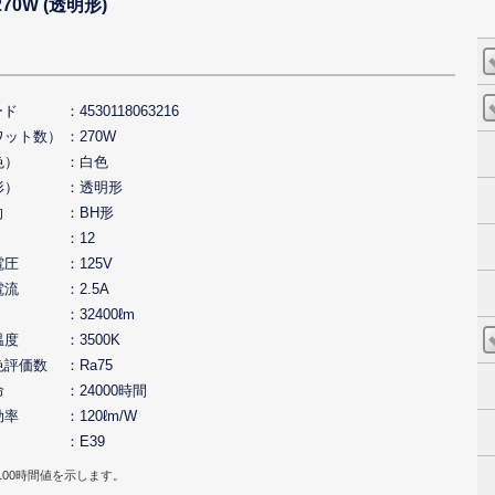
70W (透明形)
ード
4530118063216
ワット数）
270W
色）
白色
形）
透明形
向
BH形
12
電圧
125V
電流
2.5A
32400ℓm
温度
3500K
色評価数
Ra75
命
24000時間
効率
120ℓm/W
E39
100時間値を示します。