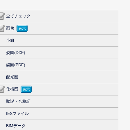
全てチェック
画像
小組
姿図(DXF)
姿図(PDF)
配光図
仕様図
取説・合格証
IESファイル
BIMデータ