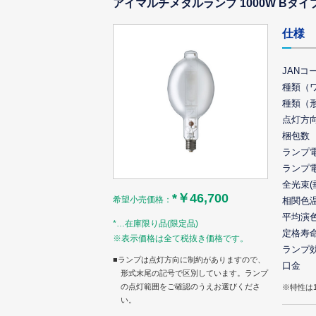
アイマルチメタルランプ 1000W Bタイ
仕様
JANコ
種類（
種類（
点灯方
梱包数
ランプ
ランプ
全光束(
*￥46,700
希望小売価格：
相関色
平均演
*…在庫限り品(限定品)
定格寿
※表示価格は全て税抜き価格です。
ランプ
■ランプは点灯方向に制約がありますので、
口金
形式末尾の記号で区別しています。ランプ
の点灯範囲をご確認のうえお選びくださ
※特性は
い。