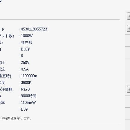
プ
ード
4530118055723
ワット数）
1000W
形）
蛍光形
向
BU形
6
電圧
250V
電流
4.5A
垂直時)
110000ℓm
温度
3600K
色評価数
Ra70
命
9000時間
効率
110ℓm/W
E39
100時間値を示します。