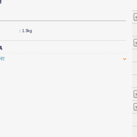
用
1.3kg
具
導灯