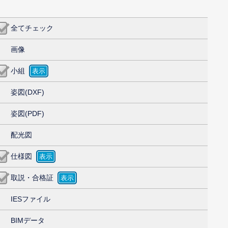
全てチェック
画像
小組
姿図(DXF)
姿図(PDF)
配光図
仕様図
取説・合格証
IESファイル
BIMデータ