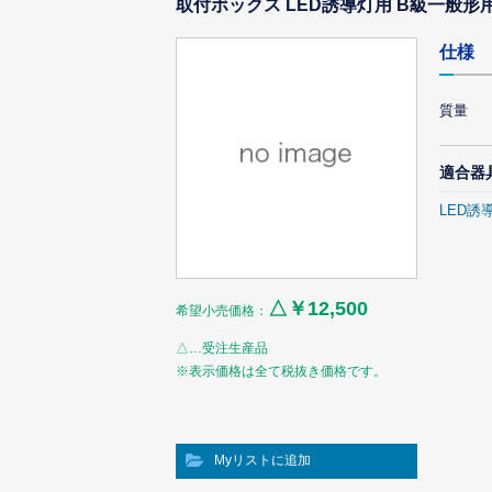
取付ボックス LED誘導灯用 B級一般形
仕様
質量
適合器
LED誘
△￥12,500
希望小売価格：
△…受注生産品
※表示価格は全て税抜き価格です。
Myリストに追加