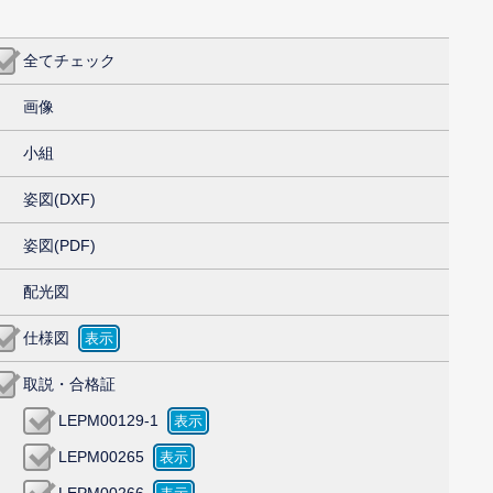
全てチェック
画像
小組
姿図(DXF)
姿図(PDF)
配光図
仕様図
取説・合格証
LEPM00129-1
LEPM00265
LEPM00266