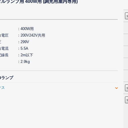
ランプ用 400W用 (調光用屋内専用)
400W用
力電圧
200V242V共用
圧
299V
絡電流
5.5A
配線長
2m以下
2.9kg
Dランプ
クス