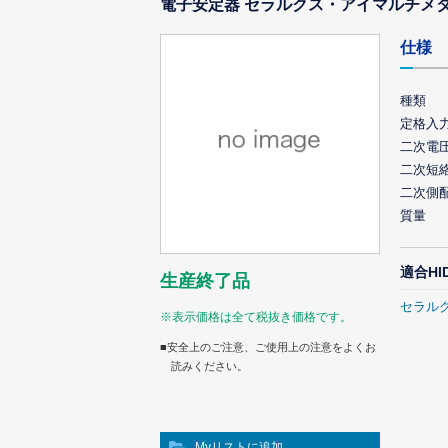
電子安定器 セラルクス・アイマルチメタル
仕様
種類
定格入
二次電
二次短
二次側
質量
適合HI
生産終了品
セラル
※表示価格は全て税抜き価格です。
■安全上のご注意、ご使用上の注意をよくお
読みください。
Myリストに追加