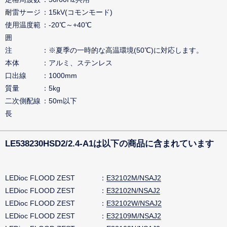
耐雷サージ
15kV(コモンモード)
使用温度範
-20℃～+40℃
囲
注
※夏季の一時的な高温環境(50℃)に対応します。
本体
アルミ、ステンレス
口出線
1000mm
質量
5kg
二次側配線
50m以下
長
LE538230HSD2/2.4-A1は以下の商品に含まれています
LEDioc FLOOD ZEST
E32102M/NSAJ2
LEDioc FLOOD ZEST
E32102N/NSAJ2
LEDioc FLOOD ZEST
E32102W/NSAJ2
LEDioc FLOOD ZEST
E32109M/NSAJ2