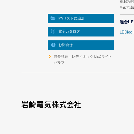
※上記特
※必ず適
Myリストに追加
適合L
電子カタログ
LEDio
お問合せ
特長詳細：レディオック LEDライト
バルブ