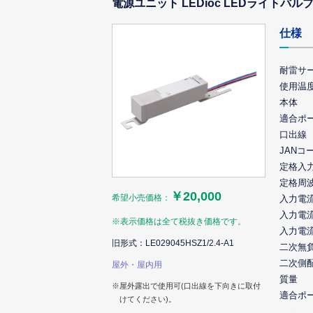
電源ユニット LEDioc LEDライトバルブ
仕様
耐雷サ
使用温
本体
適合ポ
口出線
JANコ
定格入
定格周
￥20,000
希望小売価格：
入力電流(
入力電流(
※表示価格は全て税抜き価格です。
入力電流(
旧形式：LE029045HSZ1/2.4-A1
二次無
二次側
屋外・屋内用
質量
※屋外露出で使用可(口出線を下向きに取付
適合ポ
けてください)。