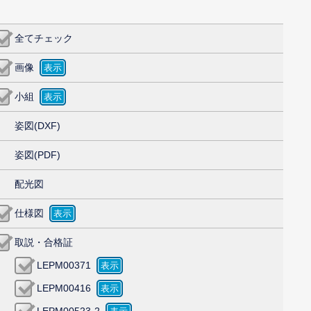
全てチェック
画像
小組
姿図(DXF)
姿図(PDF)
配光図
仕様図
取説・合格証
LEPM00371
LEPM00416
LEPM00523-2