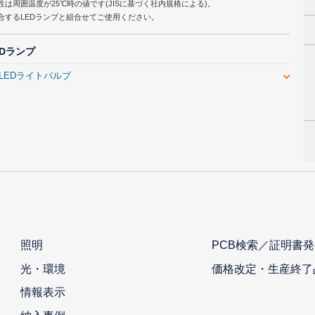
性は周囲温度が25℃時の値です(JISに基づく社内規格による)。
合するLEDランプと組合せてご使用ください。
EDランプ
c LEDライトバルブ
照明
PCB検索／証明書発
光・環境
価格改定・生産終了
情報表示