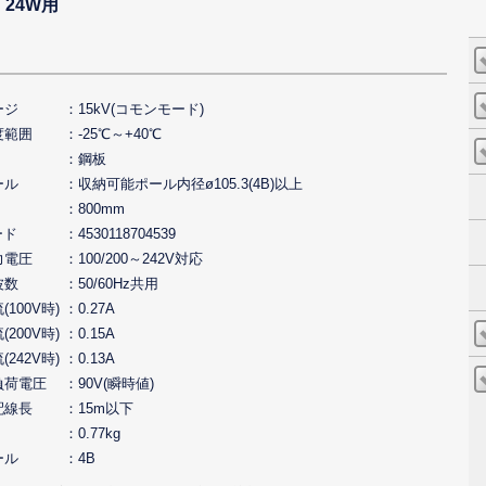
 24W用
ージ
15kV(コモンモード)
度範囲
-25℃～+40℃
鋼板
ール
収納可能ポール内径ø105.3(4B)以上
800mm
ード
4530118704539
力電圧
100/200～242V対応
波数
50/60Hz共用
100V時)
0.27A
200V時)
0.15A
242V時)
0.13A
負荷電圧
90V(瞬時値)
配線長
15m以下
0.77kg
ール
4B