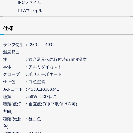
IFCファイル
RFAファイル
仕様
ランプ使用
-25℃～+40℃
温度範囲
注
適合器具への取付時の周辺温度
本体
アルミダイカスト
グローブ
ポリカーボネート
仕上色
白色塗装
JANコード
4530118068341
種類
56W〈E39口金〉
種類(点灯
垂直点灯(水平取付け不可)
方向)
種類(光源
昼白色
色)