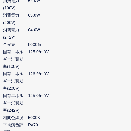
消費電力
64.0W
(100V)
消費電力
63.0W
(200V)
消費電力
64.0W
(242V)
全光束
8000ℓm
固有エネル
125.0ℓm/W
ギー消費効
率(100V)
固有エネル
126.9ℓm/W
ギー消費効
率(200V)
固有エネル
125.0ℓm/W
ギー消費効
率(242V)
相関色温度
5000K
平均演色評
Ra70