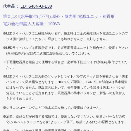
代替品：
LDTS48N-G-E39
垂直点灯(水平取付け不可),屋外・屋内用,電源ユニット別置形
電力会社申請入力容量：100VA
※LEDライトバルブには極性があります。施工時は口金の先端部分を電源ユニットのプ
ラス側に接続してください。逆接しても壊れませんが、点灯しません。
※LEDライトバルブは直流点灯です。必ず専用電源ユニットと組合せてご使用ください
(商用電源や安定器の二次側に直接接続しないでください)。
※下面開放器具と組合せて使用する場合は、必ず落下防止ワイヤ(別売)を取付けてくだ
さい。
※LEDライトバルブは器具側のソケットとライトバルブのネック部を密着させる「防水
パッキン」で防水構造となります。HIDランプ同様に、バルブ口金部自体は防水構造
にはなっていません。既設器具において、長年使用している器具は防水パッキンが
劣化していることが想定されます。既設器具の防水パッキンは、新品へのお取替え
をおすすめします。
※シリコンコーキングなどで防水加工を施しての使用はできません。
※油類、薬品などが付着する場所では、使用しないでください。樹脂カバーなどの劣
化(ソルベントクラックなど)によるランプ落下、破損によるけがの原因となります。
※ランプは、組合せる器具の使用温度範囲内でご使用ください。