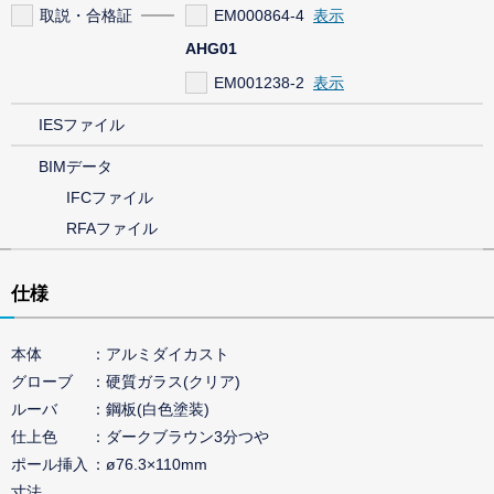
取説・合格証
EM000864-4
AHG01
EM001238-2
IESファイル
BIMデータ
IFCファイル
RFAファイル
仕様
本体
アルミダイカスト
グローブ
硬質ガラス(クリア)
ルーバ
鋼板(白色塗装)
仕上色
ダークブラウン3分つや
ポール挿入
ø76.3×110mm
寸法