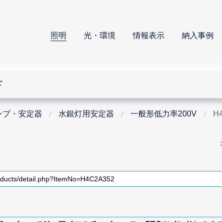
照明
光・環境
情報表示
納入事例
ド
ンプ・安定器
水銀灯用安定器
一般形低力率200V
H