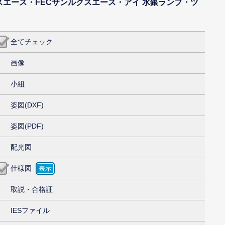
スエース・FECサンルクスエース・アイ 水銀ランプ・ツ
全てチェック
画像
小組
姿図(DXF)
姿図(PDF)
配光図
仕様図
取説・合格証
IESファイル