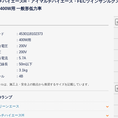
ルチハイエースH・アイマルチハイエース・FECツインサンルク
400W用 一般形低力率
ード
4530118102373
400W用
力電圧
200V
圧
200V
絡電流
5.7A
配線長
50m以下
3.1kg
ール
4B
ールは、施工上・安全上の観点から推奨するサイズを記載しています。
Dランプ
クリーンエース
ルチハイエースH