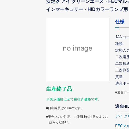
安定器 アイ クリーンエース・FECマ
インマーキュリー・HIDカラーランプ用 
仕様
JANコ
種類
定格入
二次電
二次短
二次側
質量
適合ポ
生産終了品
■適合ポ
※表示価格は全て税抜き価格です。
適合HI
■口出線長は250mmです。
アイ 
■安全上のご注意、ご使用上の注意をよくお
読みください。
FECマ